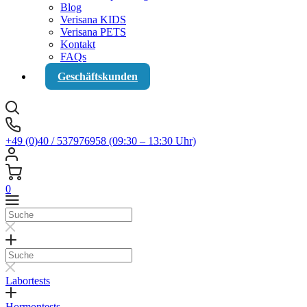
Blog
Verisana KIDS
Verisana PETS
Kontakt
FAQs
Geschäftskunden
+49 (0)40 / 537976958 (09:30 – 13:30 Uhr)
0
Suche
Suche
Labortests
Hormontests