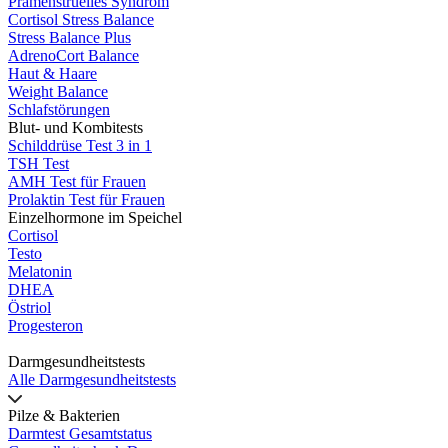
Prämenstruelles Syndrom
Cortisol Stress Balance
Stress Balance Plus
AdrenoCort Balance
Haut & Haare
Weight Balance
Schlafstörungen
Blut- und Kombitests
Schilddrüse Test 3 in 1
TSH Test
AMH Test für Frauen
Prolaktin Test für Frauen
Einzelhormone im Speichel
Cortisol
Testo
Melatonin
DHEA
Östriol
Progesteron
Darmgesundheitstests
Alle Darmgesundheitstests
Pilze & Bakterien
Darmtest Gesamtstatus