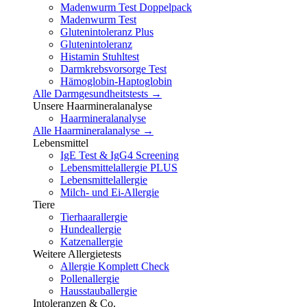
Madenwurm Test Doppelpack
Madenwurm Test
Glutenintoleranz Plus
Glutenintoleranz
Histamin Stuhltest
Darmkrebsvorsorge Test
Hämoglobin-Haptoglobin
Alle Darmgesundheitstests →
Unsere Haarmineralanalyse
Haarmineralanalyse
Alle Haarmineralanalyse →
Lebensmittel
IgE Test & IgG4 Screening
Lebensmittelallergie PLUS
Lebensmittelallergie
Milch- und Ei-Allergie
Tiere
Tierhaarallergie
Hundeallergie
Katzenallergie
Weitere Allergietests
Allergie Komplett Check
Pollenallergie
Hausstauballergie
Intoleranzen & Co.