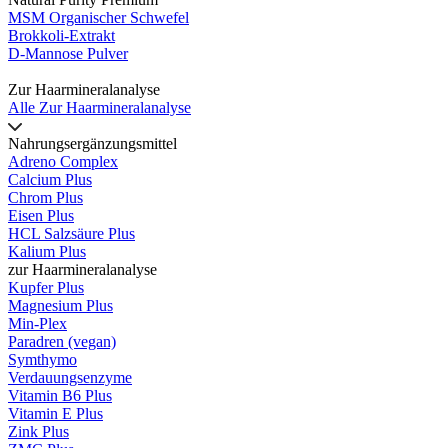
MSM Organischer Schwefel
Brokkoli-Extrakt
D-Mannose Pulver
Zur Haarmineralanalyse
Alle Zur Haarmineralanalyse
Nahrungsergänzungsmittel
Adreno Complex
Calcium Plus
Chrom Plus
Eisen Plus
HCL Salzsäure Plus
Kalium Plus
zur Haarmineralanalyse
Kupfer Plus
Magnesium Plus
Min-Plex
Paradren (vegan)
Symthymo
Verdauungsenzyme
Vitamin B6 Plus
Vitamin E Plus
Zink Plus