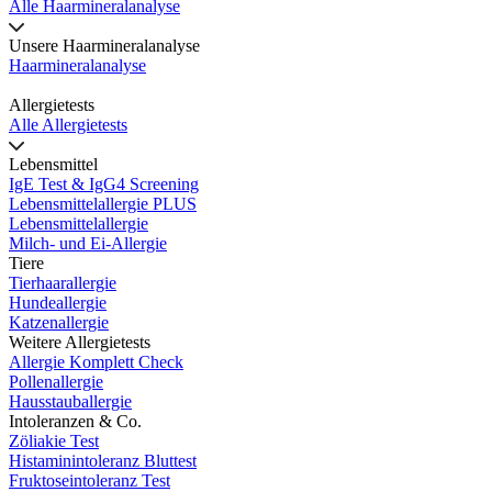
Alle Haarmineralanalyse
Unsere Haarmineralanalyse
Haarmineralanalyse
Allergietests
Alle Allergietests
Lebensmittel
IgE Test & IgG4 Screening
Lebensmittelallergie PLUS
Lebensmittelallergie
Milch- und Ei-Allergie
Tiere
Tierhaarallergie
Hundeallergie
Katzenallergie
Weitere Allergietests
Allergie Komplett Check
Pollenallergie
Hausstauballergie
Intoleranzen & Co.
Zöliakie Test
Histaminintoleranz Bluttest
Fruktoseintoleranz Test