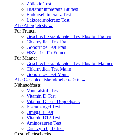
Zöliakie Test
Histaminintoleranz Bluttest
Fruktoseintoleranz Test
Laktoseintoleranz Test
Alle Allergietests →
Für Frauen
Geschlechtskrankheiten Test Plus für Frauen
Chlamydien Test Frau
Gonorrhoe Test Frau
HSV Test für Frauen
Für Männer
Geschlechtskrankheiten Test Plus für Männer
Chlamydien Test Mann
Gonorrhoe Test Mann
Alle Geschlechtskrankheiten-Tests →
Nährstofftests
Mineralstoff Test
Vitamin D Test
Vitamin D Test Doppelpack
Eisenmangel Test
Omega-3 Test
Vitamin B12 Test
Aminosäuren Test
Coenzym Q10 Test
Gesundheitschecks