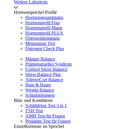
Weitere Labortests
Hormonspeichel Profile
Hormongesamtstatus
Hormonprofil Frau
Hormonprofil Mann
Hormonprofil PLUS
Östrogendominanz
Menopause Test
Östrogen Check Plus
Männer Balance
Prämenstruelles Syndrom
Cortisol Stress Balance
Stress Balance Plus
AdrenoCort Balance
Haut & Haare
Weight Balance
Schlafstörungen
Blut- und Kombitests
Schilddrüse Test 3 in 1
TSH Test
AMH Test für Frauen
Prolaktin Test für Frauen
Einzelhormone im Speichel