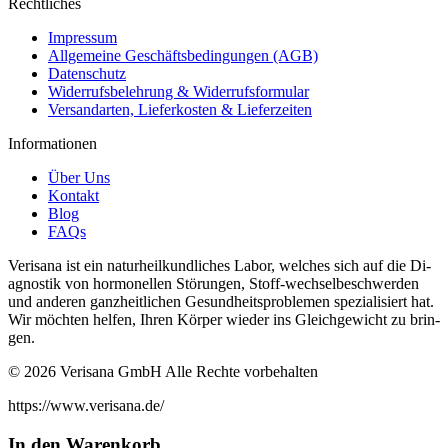
Rechtliches
Impressum
Allgemeine Geschäftsbedingungen (AGB)
Datenschutz
Widerrufsbelehrung & Widerrufsformular
Versandarten, Lieferkosten & Lieferzeiten
Informationen
Über Uns
Kontakt
Blog
FAQs
Verisana ist ein naturheilkundliches La­bor, welches sich auf die Di­
ag­nos­tik von hor­monellen Störun­gen, Stof­f-wech­selbeschw­er­den
und an­deren ganzheitlichen Gesund­heit­sprob­le­men spezial­isiert hat.
Wir möchten helfen, Ihren Kör­per wieder ins Gle­ichgewicht zu brin­
gen.
© 2026 Verisana GmbH Alle Rechte vorbehalten
https://www.verisana.de/
In den Warenkorb