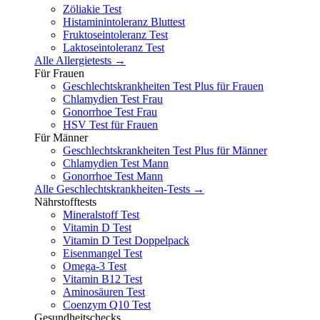
Zöliakie Test
Histaminintoleranz Bluttest
Fruktoseintoleranz Test
Laktoseintoleranz Test
Alle Allergietests →
Für Frauen
Geschlechtskrankheiten Test Plus für Frauen
Chlamydien Test Frau
Gonorrhoe Test Frau
HSV Test für Frauen
Für Männer
Geschlechtskrankheiten Test Plus für Männer
Chlamydien Test Mann
Gonorrhoe Test Mann
Alle Geschlechtskrankheiten-Tests →
Nährstofftests
Mineralstoff Test
Vitamin D Test
Vitamin D Test Doppelpack
Eisenmangel Test
Omega-3 Test
Vitamin B12 Test
Aminosäuren Test
Coenzym Q10 Test
Gesundheitschecks