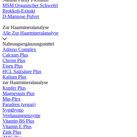
MSM Organischer Schwefel
Brokkoli-Extrakt
D-Mannose Pulver
Zur Haarmineralanalyse
Alle Zur Haarmineralanalyse
Nahrungsergänzungsmittel
Adreno Complex
Calcium Plus
Chrom Plus
Eisen Plus
HCL Salzsäure Plus
Kalium Plus
zur Haarmineralanalyse
Kupfer Plus
Magnesium Plus
Min-Plex
Paradren (vegan)
Symthymo
Verdauungsenzyme
Vitamin B6 Plus
Vitamin E Plus
Zink Plus