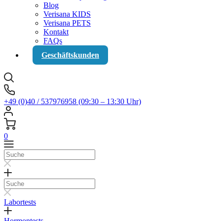
Blog
Verisana KIDS
Verisana PETS
Kontakt
FAQs
Geschäftskunden
+49 (0)40 / 537976958 (09:30 – 13:30 Uhr)
0
Suche
Suche
Labortests
Hormontests