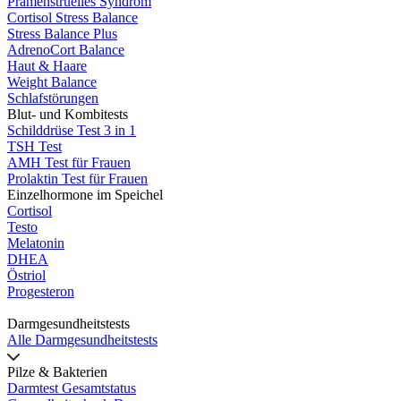
Prämenstruelles Syndrom
Cortisol Stress Balance
Stress Balance Plus
AdrenoCort Balance
Haut & Haare
Weight Balance
Schlafstörungen
Blut- und Kombitests
Schilddrüse Test 3 in 1
TSH Test
AMH Test für Frauen
Prolaktin Test für Frauen
Einzelhormone im Speichel
Cortisol
Testo
Melatonin
DHEA
Östriol
Progesteron
Darmgesundheitstests
Alle Darmgesundheitstests
Pilze & Bakterien
Darmtest Gesamtstatus