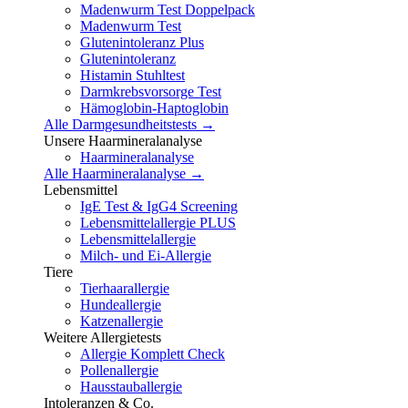
Madenwurm Test Doppelpack
Madenwurm Test
Glutenintoleranz Plus
Glutenintoleranz
Histamin Stuhltest
Darmkrebsvorsorge Test
Hämoglobin-Haptoglobin
Alle Darmgesundheitstests →
Unsere Haarmineralanalyse
Haarmineralanalyse
Alle Haarmineralanalyse →
Lebensmittel
IgE Test & IgG4 Screening
Lebensmittelallergie PLUS
Lebensmittelallergie
Milch- und Ei-Allergie
Tiere
Tierhaarallergie
Hundeallergie
Katzenallergie
Weitere Allergietests
Allergie Komplett Check
Pollenallergie
Hausstauballergie
Intoleranzen & Co.