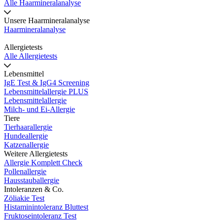
Alle Haarmineralanalyse
Unsere Haarmineralanalyse
Haarmineralanalyse
Allergietests
Alle Allergietests
Lebensmittel
IgE Test & IgG4 Screening
Lebensmittelallergie PLUS
Lebensmittelallergie
Milch- und Ei-Allergie
Tiere
Tierhaarallergie
Hundeallergie
Katzenallergie
Weitere Allergietests
Allergie Komplett Check
Pollenallergie
Hausstauballergie
Intoleranzen & Co.
Zöliakie Test
Histaminintoleranz Bluttest
Fruktoseintoleranz Test