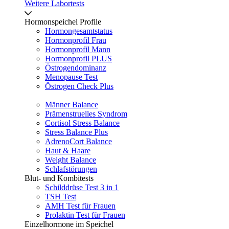
Weitere Labortests
Hormonspeichel Profile
Hormongesamtstatus
Hormonprofil Frau
Hormonprofil Mann
Hormonprofil PLUS
Östrogendominanz
Menopause Test
Östrogen Check Plus
Männer Balance
Prämenstruelles Syndrom
Cortisol Stress Balance
Stress Balance Plus
AdrenoCort Balance
Haut & Haare
Weight Balance
Schlafstörungen
Blut- und Kombitests
Schilddrüse Test 3 in 1
TSH Test
AMH Test für Frauen
Prolaktin Test für Frauen
Einzelhormone im Speichel