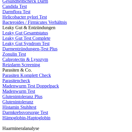
Gesundheitscheck Darm
Candida Test
Darmflora Test
Helicobacter pylori Test
Bacteroides / Firmicutes Verhältnis
Leaky Gut & Entzündungen
Leaky Gut Gesamtstatus
Leaky Gut Test Complete
Leaky Gut Syndrom Test
Darmentzündungen-Test Plus
Zonulin Test
Calprotectin & Lysozym
Reizdarm Screening
Parasiten & Co.
Parasiten Komplett Check
Parasitencheck
Madenwurm Test Doppelpack
Madenwurm Test
Glutenintoleranz Plus
Glutenintoleranz
Histamin Stuhltest
Darmkrebsvorsorge Test
Hämoglobin-Haptoglobin
Haarmineralanalyse