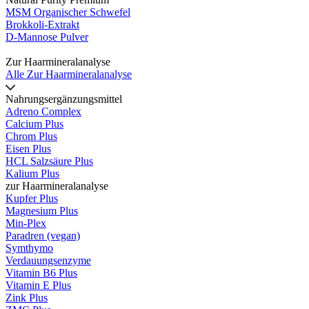
MSM Organischer Schwefel
Brokkoli-Extrakt
D-Mannose Pulver
Zur Haarmineralanalyse
Alle Zur Haarmineralanalyse
Nahrungsergänzungsmittel
Adreno Complex
Calcium Plus
Chrom Plus
Eisen Plus
HCL Salzsäure Plus
Kalium Plus
zur Haarmineralanalyse
Kupfer Plus
Magnesium Plus
Min-Plex
Paradren (vegan)
Symthymo
Verdauungsenzyme
Vitamin B6 Plus
Vitamin E Plus
Zink Plus