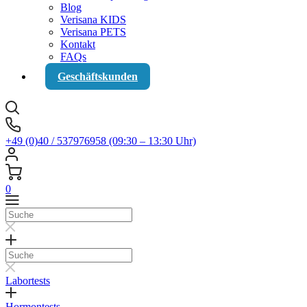
Blog
Verisana KIDS
Verisana PETS
Kontakt
FAQs
Geschäftskunden
+49 (0)40 / 537976958 (09:30 – 13:30 Uhr)
0
Suche
Suche
Labortests
Hormontests