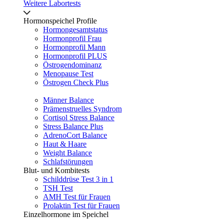
Weitere Labortests
Hormonspeichel Profile
Hormongesamtstatus
Hormonprofil Frau
Hormonprofil Mann
Hormonprofil PLUS
Östrogendominanz
Menopause Test
Östrogen Check Plus
Männer Balance
Prämenstruelles Syndrom
Cortisol Stress Balance
Stress Balance Plus
AdrenoCort Balance
Haut & Haare
Weight Balance
Schlafstörungen
Blut- und Kombitests
Schilddrüse Test 3 in 1
TSH Test
AMH Test für Frauen
Prolaktin Test für Frauen
Einzelhormone im Speichel