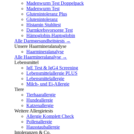
Madenwurm Test Doppelpack
Madenwurm Test
Glutenintoleranz Plus
Glutenintoleranz
Histamin Stuhltest
Darmkrebsvorsorge Test
Hämoglobin-Haptoglobin
Alle Darmgesundheitstests →
Unsere Haarmineralanalyse
Haarmineralanalyse
Alle Haarmineralanalyse →
Lebensmittel
IgE Test & IgG4 Screening
Lebensmittelallergie PLUS
Lebensmittelallergie
Milch- und Ei-Allergie
Tiere
Tierhaarallergie
Hundeallergie
Katzenallergie
Weitere Allergietests
Allergie Komplett Check
Pollenallergie
Hausstauballergie
Intoleranzen & Co.