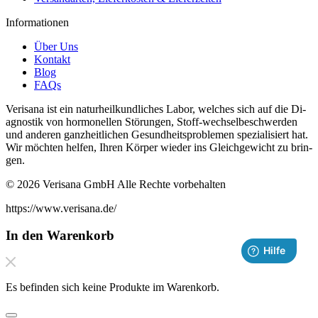
Informationen
Über Uns
Kontakt
Blog
FAQs
Verisana ist ein naturheilkundliches La­bor, welches sich auf die Di­
ag­nos­tik von hor­monellen Störun­gen, Stof­f-wech­selbeschw­er­den
und an­deren ganzheitlichen Gesund­heit­sprob­le­men spezial­isiert hat.
Wir möchten helfen, Ihren Kör­per wieder ins Gle­ichgewicht zu brin­
gen.
© 2026 Verisana GmbH Alle Rechte vorbehalten
https://www.verisana.de/
In den Warenkorb
Es befinden sich keine Produkte im Warenkorb.