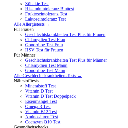
Zöliakie Test
Histaminintoleranz Bluttest
Fruktoseintoleranz Test
Laktoseintoleranz Test
Alle Allergietests →
Für Frauen
Geschlechtskrankheiten Test Plus für Frauen
Chlamydien Test Frau
Gonorrhoe Test Frau
HSV Test für Frauen
Für Männer
Geschlechtskrankheiten Test Plus für Männer
Chlamydien Test Mann
Gonorrhoe Test Mann
Alle Geschlechtskrankheiten-Tests →
Nährstofftests
Mineralstoff Test
Vitamin D Test
Vitamin D Test Doppelpack
Eisenmangel Test
Omega-3 Test
Vitamin B12 Test
Aminosäuren Test
Coenzym Q10 Test
Gesundheitschecks