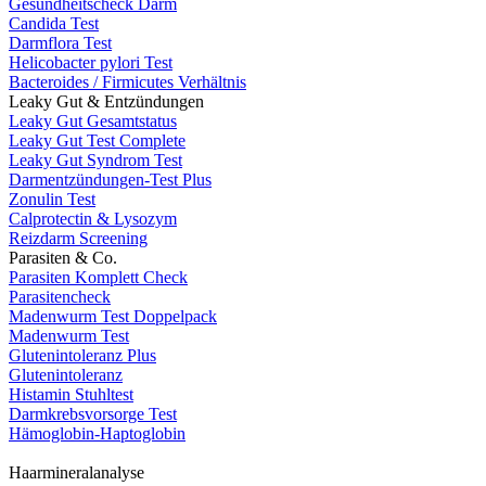
Gesundheitscheck Darm
Candida Test
Darmflora Test
Helicobacter pylori Test
Bacteroides / Firmicutes Verhältnis
Leaky Gut & Entzündungen
Leaky Gut Gesamtstatus
Leaky Gut Test Complete
Leaky Gut Syndrom Test
Darmentzündungen-Test Plus
Zonulin Test
Calprotectin & Lysozym
Reizdarm Screening
Parasiten & Co.
Parasiten Komplett Check
Parasitencheck
Madenwurm Test Doppelpack
Madenwurm Test
Glutenintoleranz Plus
Glutenintoleranz
Histamin Stuhltest
Darmkrebsvorsorge Test
Hämoglobin-Haptoglobin
Haarmineralanalyse