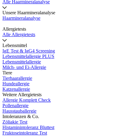
Alle Haarmineralanalyse
Unsere Haarmineralanalyse
Haarmineralanalyse
Allergietests
Alle Allergietests
Lebensmittel
IgE Test & IgG4 Screening
Lebensmittelallergie PLUS
Lebensmittelallergie
Milch- und Ei-Allergie
Tiere
Tierhaarallergie
Hundeallergie
Katzenallergie
Weitere Allergietests
Allergie Komplett Check
Pollenallergie
Hausstauballergie
Intoleranzen & Co.
Zöliakie Test
Histaminintoleranz Bluttest
Fruktoseintoleranz Test