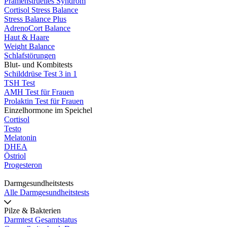
Prämenstruelles Syndrom
Cortisol Stress Balance
Stress Balance Plus
AdrenoCort Balance
Haut & Haare
Weight Balance
Schlafstörungen
Blut- und Kombitests
Schilddrüse Test 3 in 1
TSH Test
AMH Test für Frauen
Prolaktin Test für Frauen
Einzelhormone im Speichel
Cortisol
Testo
Melatonin
DHEA
Östriol
Progesteron
Darmgesundheitstests
Alle Darmgesundheitstests
Pilze & Bakterien
Darmtest Gesamtstatus