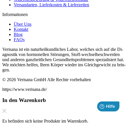
Versandarten, Lieferkosten & Lieferzeiten
Informationen
Über Uns
Kontakt
Blog
FAQs
Verisana ist ein naturheilkundliches La­bor, welches sich auf die Di­
ag­nos­tik von hor­monellen Störun­gen, Stof­f-wech­selbeschw­er­den
und an­deren ganzheitlichen Gesund­heit­sprob­le­men spezial­isiert hat.
Wir möchten helfen, Ihren Kör­per wieder ins Gle­ichgewicht zu brin­
gen.
© 2026 Verisana GmbH Alle Rechte vorbehalten
https://www.verisana.de/
In den Warenkorb
Es befinden sich keine Produkte im Warenkorb.