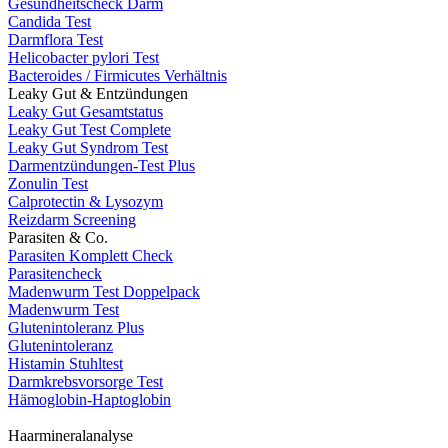
Gesundheitscheck Darm
Candida Test
Darmflora Test
Helicobacter pylori Test
Bacteroides / Firmicutes Verhältnis
Leaky Gut & Entzündungen
Leaky Gut Gesamtstatus
Leaky Gut Test Complete
Leaky Gut Syndrom Test
Darmentzündungen-Test Plus
Zonulin Test
Calprotectin & Lysozym
Reizdarm Screening
Parasiten & Co.
Parasiten Komplett Check
Parasitencheck
Madenwurm Test Doppelpack
Madenwurm Test
Glutenintoleranz Plus
Glutenintoleranz
Histamin Stuhltest
Darmkrebsvorsorge Test
Hämoglobin-Haptoglobin
Haarmineralanalyse