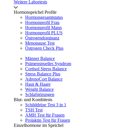
Weitere Labortests
Hormonspeichel Profile
Hormongesamtstatus
Hormonprofil Frau
Hormonprofil Mann
Hormonprofil PLUS
Östrogendominanz
Menopause Test
Östrogen Check Plus
Männer Balance
Prämenstruelles Syndrom
Cortisol Stress Balance
Stress Balance Plus
AdrenoCort Balance
Haut & Haare
Weight Balance
Schlafstörungen
Blut- und Kombitests
Schilddrüse Test 3 in 1
TSH Test
AMH Test für Frauen
Prolaktin Test für Frauen
Einzelhormone im Speichel