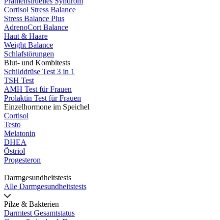
Prämenstruelles Syndrom
Cortisol Stress Balance
Stress Balance Plus
AdrenoCort Balance
Haut & Haare
Weight Balance
Schlafstörungen
Blut- und Kombitests
Schilddrüse Test 3 in 1
TSH Test
AMH Test für Frauen
Prolaktin Test für Frauen
Einzelhormone im Speichel
Cortisol
Testo
Melatonin
DHEA
Östriol
Progesteron
Darmgesundheitstests
Alle Darmgesundheitstests
Pilze & Bakterien
Darmtest Gesamtstatus