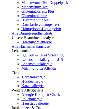
Madenwurm Test Doppelpack
Madenwurm Test
Glutenintoleranz Plus
Glutenintoleranz
Histamin Stuhltest
Darmkrebsvorsorge Test
Hämoglobin-Haptoglobin
Alle Darmgesundheitstests →
Unsere Haarmineralanalyse
Haarmineralanalyse
Alle Haarmineralanalyse →
Lebensmittel
IgE Test & IgG4 Screening
Lebensmittelallergie PLUS
Lebensmittelallergie
Milch- und Ei-Allergie
Tiere
Tierhaarallergie
Hundeallergie
Katzenallergie
Weitere Allergietests
Allergie Komplett Check
Pollenallergie
Hausstauballergie
Intoleranzen & Co.