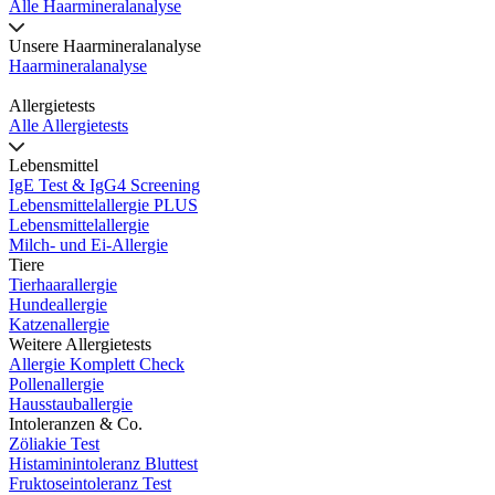
Alle Haarmineralanalyse
Unsere Haarmineralanalyse
Haarmineralanalyse
Allergietests
Alle Allergietests
Lebensmittel
IgE Test & IgG4 Screening
Lebensmittelallergie PLUS
Lebensmittelallergie
Milch- und Ei-Allergie
Tiere
Tierhaarallergie
Hundeallergie
Katzenallergie
Weitere Allergietests
Allergie Komplett Check
Pollenallergie
Hausstauballergie
Intoleranzen & Co.
Zöliakie Test
Histaminintoleranz Bluttest
Fruktoseintoleranz Test