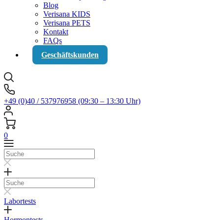
Blog
Verisana KIDS
Verisana PETS
Kontakt
FAQs
Geschäftskunden
+49 (0)40 / 537976958 (09:30 – 13:30 Uhr)
0
Suche
Suche
Labortests
Hormontests