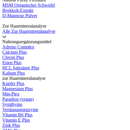
MSM Organischer Schwefel
Brokkoli-Extrakt
D-Mannose Pulver
Zur Haarmineralanalyse
Alle Zur Haarmineralanalyse
Nahrungsergänzungsmittel
Adreno Complex
Calcium Plus
Chrom Plus
Eisen Plus
HCL Salzsäure Plus
Kalium Plus
zur Haarmineralanalyse
Kupfer Plus
Magnesium Plus
Min-Plex
Paradren (vegan)
Symthymo
Verdauungsenzyme
Vitamin B6 Plus
Vitamin E Plus
Zink Plus