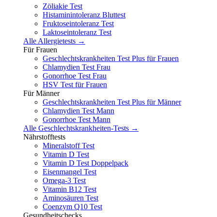
Zöliakie Test
Histaminintoleranz Bluttest
Fruktoseintoleranz Test
Laktoseintoleranz Test
Alle Allergietests →
Für Frauen
Geschlechtskrankheiten Test Plus für Frauen
Chlamydien Test Frau
Gonorrhoe Test Frau
HSV Test für Frauen
Für Männer
Geschlechtskrankheiten Test Plus für Männer
Chlamydien Test Mann
Gonorrhoe Test Mann
Alle Geschlechtskrankheiten-Tests →
Nährstofftests
Mineralstoff Test
Vitamin D Test
Vitamin D Test Doppelpack
Eisenmangel Test
Omega-3 Test
Vitamin B12 Test
Aminosäuren Test
Coenzym Q10 Test
Gesundheitschecks