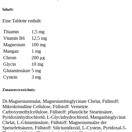
Inhalt:
Eine Tablette enthält:
Thiamin
1,5 mg
Vitamin B6
12,5 mg
Magnesium
100 mg
Mangan
1 mg
Chrom
200 μg
Glycin
10 mg
Glutaminsäure
5 mg
Cystein
3 mg
Zutatenverzeichnis:
Di-Magnesiummalat, Magnesiumbisglycinate Chelat, Füllstoff:
Mikrokristalline Cellulose, Füllstoff: Vernetzte
Carboxymethylcellulose, Füllstoff: pflanzliche Stearinsäure,
Pyridoxinhydrochlorid, L-Glycinhydrochlorid, Manganbisglycinat
Chelat, L-Glutaminsäure, Füllstoff: Magnesiumsalze der
Speisefettsäuren, Füllstoff: Siliciumdioxid, L-Cystein, Pyridoxal-5-