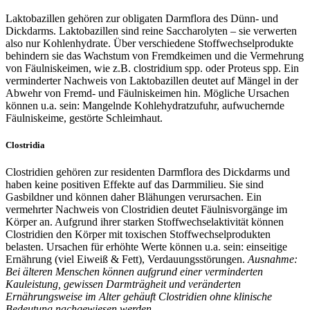
Laktobazillen gehören zur obligaten Darmflora des Dünn- und
Dickdarms. Laktobazillen sind reine Saccharolyten – sie verwerten
also nur Kohlenhydrate. Über verschiedene Stoffwechselprodukte
behindern sie das Wachstum von Fremdkeimen und die Vermehrung
von Fäulniskeimen, wie z.B. clostridium spp. oder Proteus spp. Ein
verminderter Nachweis von Laktobazillen deutet auf Mängel in der
Abwehr von Fremd- und Fäulniskeimen hin. Mögliche Ursachen
können u.a. sein: Mangelnde Kohlehydratzufuhr, aufwuchernde
Fäulniskeime, gestörte Schleimhaut.
Clostridia
Clostridien gehören zur residenten Darmflora des Dickdarms und
haben keine positiven Effekte auf das Darmmilieu. Sie sind
Gasbildner und können daher Blähungen verursachen. Ein
vermehrter Nachweis von Clostridien deutet Fäulnisvorgänge im
Körper an. Aufgrund ihrer starken Stoffwechselaktivität können
Clostridien den Körper mit toxischen Stoffwechselprodukten
belasten. Ursachen für erhöhte Werte können u.a. sein: einseitige
Ernährung (viel Eiweiß & Fett), Verdauungsstörungen.
Ausnahme:
Bei älteren Menschen können aufgrund einer verminderten
Kauleistung, gewissen Darmträgheit und veränderten
Ernährungsweise im Alter gehäuft Clostridien ohne klinische
Bedeutung nachgewiesen werden.