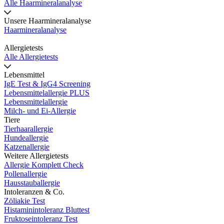
Alle Haarmineralanalyse
Unsere Haarmineralanalyse
Haarmineralanalyse
Allergietests
Alle Allergietests
Lebensmittel
IgE Test & IgG4 Screening
Lebensmittelallergie PLUS
Lebensmittelallergie
Milch- und Ei-Allergie
Tiere
Tierhaarallergie
Hundeallergie
Katzenallergie
Weitere Allergietests
Allergie Komplett Check
Pollenallergie
Hausstauballergie
Intoleranzen & Co.
Zöliakie Test
Histaminintoleranz Bluttest
Fruktoseintoleranz Test