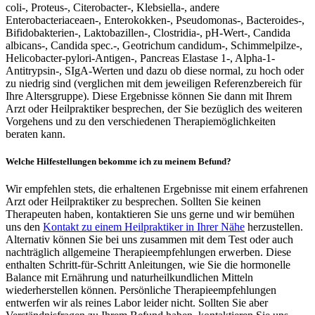
coli-, Proteus-, Citerobacter-, Klebsiella-, andere
Enterobacteriaceaen-, Enterokokken-, Pseudomonas-, Bacteroides-,
Bifidobakterien-, Laktobazillen-, Clostridia-, pH-Wert-, Candida
albicans-, Candida spec.-, Geotrichum candidum-, Schimmelpilze-,
Helicobacter-pylori-Antigen-, Pancreas Elastase 1-, Alpha-1-
Antitrypsin-, SIgA-Werten und dazu ob diese normal, zu hoch oder
zu niedrig sind (verglichen mit dem jeweiligen Referenzbereich für
Ihre Altersgruppe). Diese Ergebnisse können Sie dann mit Ihrem
Arzt oder Heilpraktiker besprechen, der Sie bezüglich des weiteren
Vorgehens und zu den verschiedenen Therapiemöglichkeiten
beraten kann.
Welche Hilfestellungen bekomme ich zu meinem Befund?
Wir empfehlen stets, die erhaltenen Ergebnisse mit einem erfahrenen
Arzt oder Heilpraktiker zu besprechen. Sollten Sie keinen
Therapeuten haben, kontaktieren Sie uns gerne und wir bemühen
uns den
Kontakt zu einem Heilpraktiker in Ihrer Nähe
herzustellen.
Alternativ können Sie bei uns zusammen mit dem Test oder auch
nachträglich allgemeine Therapieempfehlungen erwerben. Diese
enthalten Schritt-für-Schritt Anleitungen, wie Sie die hormonelle
Balance mit Ernährung und naturheilkundlichen Mitteln
wiederherstellen können. Persönliche Therapieempfehlungen
entwerfen wir als reines Labor leider nicht. Sollten Sie aber