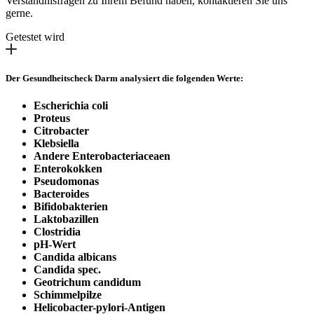
Verständnisfragen zu Ihrem Befund haben, kontaktieren Sie uns
gerne.
Getestet wird
Der Gesundheitscheck Darm analysiert die folgenden Werte:
Escherichia coli
Proteus
Citrobacter
Klebsiella
Andere Enterobacteriaceaen
Enterokokken
Pseudomonas
Bacteroides
Bifidobakterien
Laktobazillen
Clostridia
pH-Wert
Candida albicans
Candida spec.
Geotrichum candidum
Schimmelpilze
Helicobacter-pylori-Antigen