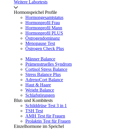
Weitere Labortests
Hormonspeichel Profile
Hormongesamtstatus
Hormonprofil Frau
Hormonprofil Mann
Hormonprofil PLUS
Östrogendominanz
Menopause Test
Östrogen Check Plus
Männer Balance
Prämenstruelles Syndrom
Cortisol Stress Balance
Stress Balance Plus
AdrenoCort Balance
Haut & Haare
Weight Balance
Schlafstörungen
Blut- und Kombitests
Schilddrüse Test 3 in 1
TSH Test
AMH Test für Frauen
Prolaktin Test für Frauen
Einzelhormone im Speichel