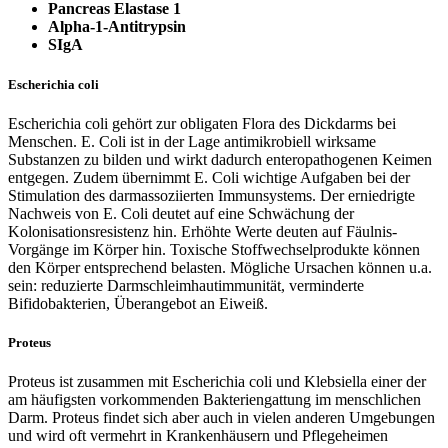
Pancreas Elastase 1
Alpha-1-Antitrypsin
SIgA
Escherichia
coli
Escherichia coli gehört zur obligaten Flora des Dickdarms bei
Menschen. E. Coli ist in der Lage antimikrobiell wirksame
Substanzen zu bilden und wirkt dadurch enteropathogenen Keimen
entgegen. Zudem übernimmt E. Coli wichtige Aufgaben bei der
Stimulation des darmassoziierten Immunsystems. Der erniedrigte
Nachweis von E. Coli deutet auf eine Schwächung der
Kolonisationsresistenz hin. Erhöhte Werte deuten auf Fäulnis-
Vorgänge im Körper hin. Toxische Stoffwechselprodukte können
den Körper entsprechend belasten. Mögliche Ursachen können u.a.
sein: reduzierte Darmschleimhautimmunität, verminderte
Bifidobakterien, Überangebot an Eiweiß.
Proteus
Proteus ist zusammen mit Escherichia coli und Klebsiella einer der
am häufigsten vorkommenden Bakteriengattung im menschlichen
Darm. Proteus findet sich aber auch in vielen anderen Umgebungen
und wird oft vermehrt in Krankenhäusern und Pflegeheimen