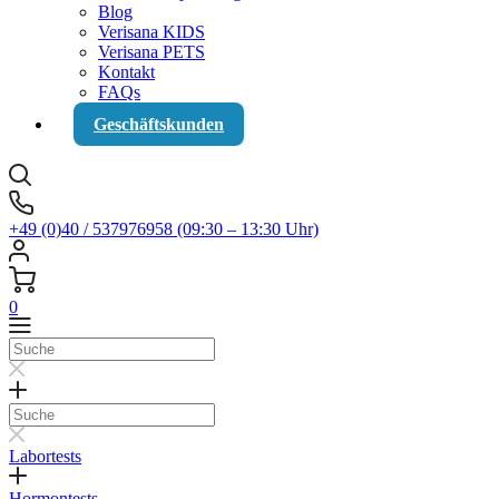
Blog
Verisana KIDS
Verisana PETS
Kontakt
FAQs
Geschäftskunden
+49 (0)40 / 537976958 (09:30 – 13:30 Uhr)
0
Suche
Suche
Labortests
Hormontests