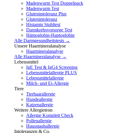
Madenwurm Test Doppelpack
Madenwurm Test
Glutenintoleranz Plus
Glutenintoleranz
Histamin Stuhltest
Darmkrebsvorsorge Test
Hämoglobin-Haptoglobin
Alle Darmgesundheitstests →
Unsere Haarmineralanalyse
Haarmineralanalyse
Alle Haarmineralanalyse →
Lebensmittel
IgE Test & IgG4 Screening
Lebensmittelallergie PLUS
Lebensmittelallergie
Milch- und Ei-Allergie
Tiere
Tierhaarallergie
Hundeallergie
Katzenallergie
Weitere Allergietests
Allergie Komplett Check
Pollenallergie
Hausstauballergie
Intoleranzen & Co.