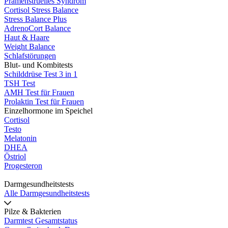
Prämenstruelles Syndrom
Cortisol Stress Balance
Stress Balance Plus
AdrenoCort Balance
Haut & Haare
Weight Balance
Schlafstörungen
Blut- und Kombitests
Schilddrüse Test 3 in 1
TSH Test
AMH Test für Frauen
Prolaktin Test für Frauen
Einzelhormone im Speichel
Cortisol
Testo
Melatonin
DHEA
Östriol
Progesteron
Darmgesundheitstests
Alle Darmgesundheitstests
Pilze & Bakterien
Darmtest Gesamtstatus