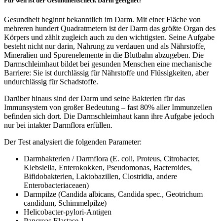
Für wen ist der Gesundheitscheck Darm geeignet?
Gesundheit beginnt bekanntlich im Darm. Mit einer Fläche von
mehreren hundert Quadratmetern ist der Darm das größte Organ des
Körpers und zählt zugleich auch zu den wichtigsten. Seine Aufgabe
besteht nicht nur darin, Nahrung zu verdauen und als Nährstoffe,
Mineralien und Spurenelemente in die Blutbahn abzugeben. Die
Darmschleimhaut bildet bei gesunden Menschen eine mechanische
Barriere: Sie ist durchlässig für Nährstoffe und Flüssigkeiten, aber
undurchlässig für Schadstoffe.
Darüber hinaus sind der Darm und seine Bakterien für das
Immunsystem von großer Bedeutung – fast 80% aller Immunzellen
befinden sich dort. Die Darmschleimhaut kann ihre Aufgabe jedoch
nur bei intakter Darmflora erfüllen.
Der Test analysiert die folgenden Parameter:
Darmbakterien / Darmflora (E. coli, Proteus, Citrobacter,
Klebsiella, Enterokokken, Pseudomonas, Bacteroides,
Bifidobakterien, Laktobazillen, Clostridia, andere
Enterobacteriaceaen)
Darmpilze (Candida albicans, Candida spec., Geotrichum
candidum, Schimmelpilze)
Helicobacter-pylori-Antigen
Pancreas Elastase 1