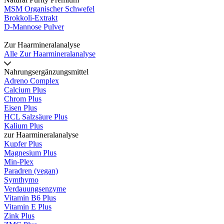
MSM Organischer Schwefel
Brokkoli-Extrakt
D-Mannose Pulver
Zur Haarmineralanalyse
Alle Zur Haarmineralanalyse
Nahrungsergänzungsmittel
Adreno Complex
Calcium Plus
Chrom Plus
Eisen Plus
HCL Salzsäure Plus
Kalium Plus
zur Haarmineralanalyse
Kupfer Plus
Magnesium Plus
Min-Plex
Paradren (vegan)
Symthymo
Verdauungsenzyme
Vitamin B6 Plus
Vitamin E Plus
Zink Plus