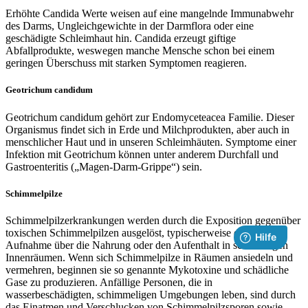
Erhöhte Candida Werte weisen auf eine mangelnde Immunabwehr
des Darms, Ungleichgewichte in der Darmflora oder eine
geschädigte Schleimhaut hin. Candida erzeugt giftige
Abfallprodukte, weswegen manche Mensche schon bei einem
geringen Überschuss mit starken Symptomen reagieren.
Geotrichum candidum
Geotrichum candidum gehört zur Endomyceteacea Familie. Dieser
Organismus findet sich in Erde und Milchprodukten, aber auch in
menschlicher Haut und in unseren Schleimhäuten. Symptome einer
Infektion mit Geotrichum können unter anderem Durchfall und
Gastroenteritis („Magen-Darm-Grippe“) sein.
Schimmelpilze
Schimmelpilzerkrankungen werden durch die Exposition gegenüber
toxischen Schimmelpilzen ausgelöst, typischerweise durch die
Aufnahme über die Nahrung oder den Aufenthalt in schimmligen
Innenräumen. Wenn sich Schimmelpilze in Räumen ansiedeln und
vermehren, beginnen sie so genannte Mykotoxine und schädliche
Gase zu produzieren. Anfällige Personen, die in
wasserbeschädigten, schimmeligen Umgebungen leben, sind durch
das Einatmen und Verschlucken von Schimmelpilzsporen sowie