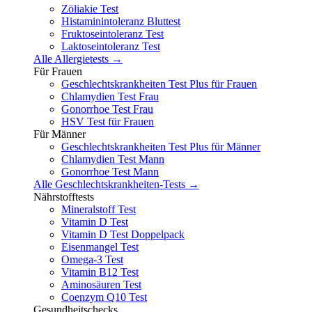
Zöliakie Test
Histaminintoleranz Bluttest
Fruktoseintoleranz Test
Laktoseintoleranz Test
Alle Allergietests →
Für Frauen
Geschlechtskrankheiten Test Plus für Frauen
Chlamydien Test Frau
Gonorrhoe Test Frau
HSV Test für Frauen
Für Männer
Geschlechtskrankheiten Test Plus für Männer
Chlamydien Test Mann
Gonorrhoe Test Mann
Alle Geschlechtskrankheiten-Tests →
Nährstofftests
Mineralstoff Test
Vitamin D Test
Vitamin D Test Doppelpack
Eisenmangel Test
Omega-3 Test
Vitamin B12 Test
Aminosäuren Test
Coenzym Q10 Test
Gesundheitschecks