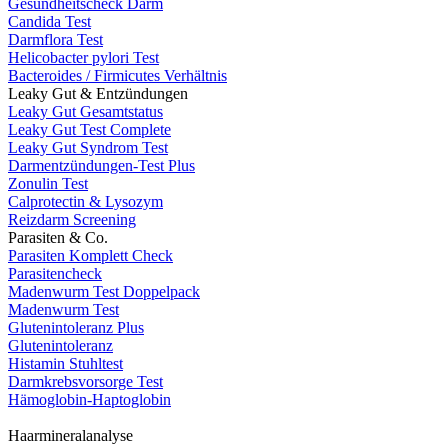
Gesundheitscheck Darm
Candida Test
Darmflora Test
Helicobacter pylori Test
Bacteroides / Firmicutes Verhältnis
Leaky Gut & Entzündungen
Leaky Gut Gesamtstatus
Leaky Gut Test Complete
Leaky Gut Syndrom Test
Darmentzündungen-Test Plus
Zonulin Test
Calprotectin & Lysozym
Reizdarm Screening
Parasiten & Co.
Parasiten Komplett Check
Parasitencheck
Madenwurm Test Doppelpack
Madenwurm Test
Glutenintoleranz Plus
Glutenintoleranz
Histamin Stuhltest
Darmkrebsvorsorge Test
Hämoglobin-Haptoglobin
Haarmineralanalyse