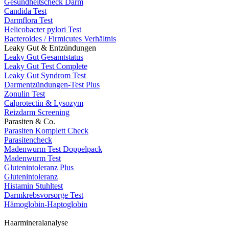
Gesundheitscheck Darm
Candida Test
Darmflora Test
Helicobacter pylori Test
Bacteroides / Firmicutes Verhältnis
Leaky Gut & Entzündungen
Leaky Gut Gesamtstatus
Leaky Gut Test Complete
Leaky Gut Syndrom Test
Darmentzündungen-Test Plus
Zonulin Test
Calprotectin & Lysozym
Reizdarm Screening
Parasiten & Co.
Parasiten Komplett Check
Parasitencheck
Madenwurm Test Doppelpack
Madenwurm Test
Glutenintoleranz Plus
Glutenintoleranz
Histamin Stuhltest
Darmkrebsvorsorge Test
Hämoglobin-Haptoglobin
Haarmineralanalyse