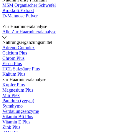
MSM Organischer Schwefel
Brokkoli-Extrakt
D-Mannose Pulver
Zur Haarmineralanalyse
Alle Zur Haarmineralanalyse
Nahrungsergänzungsmittel
Adreno Complex
Calcium Plus
Chrom Plus
Eisen Plus
HCL Salzsäure Plus
Kalium Plus
zur Haarmineralanalyse
Kupfer Plus
Magnesium Plus
Min-Plex
Paradren (vegan)
Symthymo
Verdauungsenzyme
Vitamin B6 Plus
Vitamin E Plus
Zink Plus