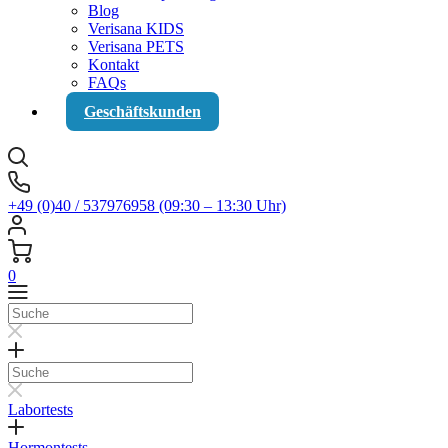
Blog
Verisana KIDS
Verisana PETS
Kontakt
FAQs
Geschäftskunden
+49 (0)40 / 537976958 (09:30 – 13:30 Uhr)
0
Suche
Suche
Labortests
Hormontests