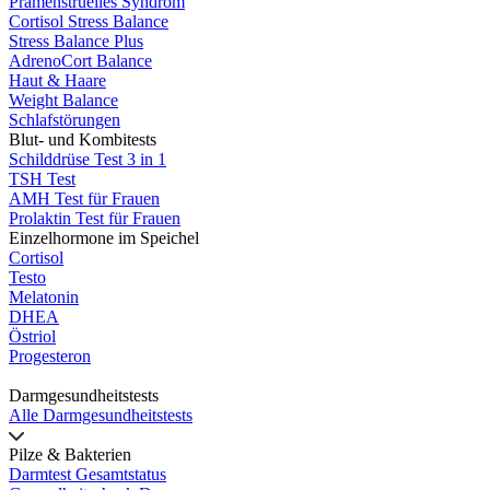
Prämenstruelles Syndrom
Cortisol Stress Balance
Stress Balance Plus
AdrenoCort Balance
Haut & Haare
Weight Balance
Schlafstörungen
Blut- und Kombitests
Schilddrüse Test 3 in 1
TSH Test
AMH Test für Frauen
Prolaktin Test für Frauen
Einzelhormone im Speichel
Cortisol
Testo
Melatonin
DHEA
Östriol
Progesteron
Darmgesundheitstests
Alle Darmgesundheitstests
Pilze & Bakterien
Darmtest Gesamtstatus