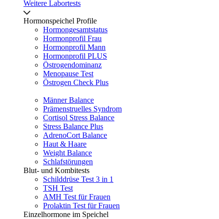
Weitere Labortests
Hormonspeichel Profile
Hormongesamtstatus
Hormonprofil Frau
Hormonprofil Mann
Hormonprofil PLUS
Östrogendominanz
Menopause Test
Östrogen Check Plus
Männer Balance
Prämenstruelles Syndrom
Cortisol Stress Balance
Stress Balance Plus
AdrenoCort Balance
Haut & Haare
Weight Balance
Schlafstörungen
Blut- und Kombitests
Schilddrüse Test 3 in 1
TSH Test
AMH Test für Frauen
Prolaktin Test für Frauen
Einzelhormone im Speichel