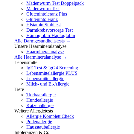
Madenwurm Test Doppelpack
Madenwurm Test
Glutenintoleranz Plus
Glutenintoleranz
Histamin Stuhltest
Darmkrebsvorsorge Test
Hämoglobin-Haptoglobin
Alle Darmgesundheitstests →
Unsere Haarmineralanalyse
Haarmineralanalyse
Alle Haarmineralanalyse →
Lebensmittel
IgE Test & IgG4 Screening
Lebensmittelallergie PLUS
Lebensmittelallergie
Milch- und Ei-Allergie
Tiere
Tierhaarallergie
Hundeallergie
Katzenallergie
Weitere Allergietests
Allergie Komplett Check
Pollenallergie
Hausstauballergie
Intoleranzen & Co.