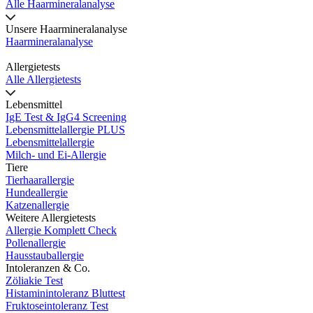
Alle Haarmineralanalyse
Unsere Haarmineralanalyse
Haarmineralanalyse
Allergietests
Alle Allergietests
Lebensmittel
IgE Test & IgG4 Screening
Lebensmittelallergie PLUS
Lebensmittelallergie
Milch- und Ei-Allergie
Tiere
Tierhaarallergie
Hundeallergie
Katzenallergie
Weitere Allergietests
Allergie Komplett Check
Pollenallergie
Hausstauballergie
Intoleranzen & Co.
Zöliakie Test
Histaminintoleranz Bluttest
Fruktoseintoleranz Test