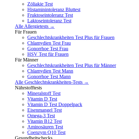
Zöliakie Test
Histaminintoleranz Bluttest
Fruktoseintoleranz Test
Laktoseintoleranz Test
Alle Allergietests →
Für Frauen
Geschlechtskrankheiten Test Plus für Frauen
Chlamydien Test Frau
Gonorrhoe Test Frau
HSV Test für Frauen
Für Männer
Geschlechtskrankheiten Test Plus für Männer
Chlamydien Test Mann
Gonorrhoe Test Mann
Alle Geschlechtskrankheiten-Tests →
Nährstofftests
Mineralstoff Test
Vitamin D Test
Vitamin D Test Doppelpack
Eisenmangel Test
Omega-3 Test
Vitamin B12 Test
Aminosäuren Test
Coenzym Q10 Test
Gesundheitschecks