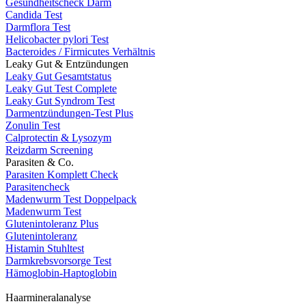
Gesundheitscheck Darm
Candida Test
Darmflora Test
Helicobacter pylori Test
Bacteroides / Firmicutes Verhältnis
Leaky Gut & Entzündungen
Leaky Gut Gesamtstatus
Leaky Gut Test Complete
Leaky Gut Syndrom Test
Darmentzündungen-Test Plus
Zonulin Test
Calprotectin & Lysozym
Reizdarm Screening
Parasiten & Co.
Parasiten Komplett Check
Parasitencheck
Madenwurm Test Doppelpack
Madenwurm Test
Glutenintoleranz Plus
Glutenintoleranz
Histamin Stuhltest
Darmkrebsvorsorge Test
Hämoglobin-Haptoglobin
Haarmineralanalyse