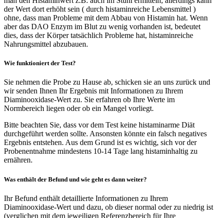
man den Histaminwert z.B. auch im Stuhl ermitteln, allerdings kann
der Wert dort erhöht sein ( durch histaminreiche Lebensmittel )
ohne, dass man Probleme mit dem Abbau von Histamin hat. Wenn
aber das DAO Enzym im Blut zu wenig vorhanden ist, bedeutet
dies, dass der Körper tatsächlich Probleme hat, histaminreiche
Nahrungsmittel abzubauen.
Wie funktioniert der Test?
Sie nehmen die Probe zu Hause ab, schicken sie an uns zurück und
wir senden Ihnen Ihr Ergebnis mit Informationen zu Ihrem
Diaminooxidase-Wert zu. Sie erfahren ob Ihre Werte im
Normbereich liegen oder ob ein Mangel vorliegt.
Bitte beachten Sie, dass vor dem Test keine histaminarme Diät
durchgeführt werden sollte. Ansonsten könnte ein falsch negatives
Ergebnis entstehen. Aus dem Grund ist es wichtig, sich vor der
Probenentnahme mindestens 10-14 Tage lang histaminhaltig zu
ernähren.
Was enthält der Befund und wie geht es dann weiter?
Ihr Befund enthält detaillierte Informationen zu Ihrem
Diaminooxidase-Wert und dazu, ob dieser normal oder zu niedrig ist
(verglichen mit dem jeweiligen Referenzbereich für Ihre