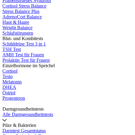
Prämenstruelles Syndrom
Cortisol Stress Balance
Stress Balance Plus
AdrenoCort Balance
Haut & Haare
Weight Balance
Schlafstörungen
Blut- und Kombitests
Schilddrüse Test 3 in 1
TSH Test
AMH Test für Frauen
Prolaktin Test für Frauen
Einzelhormone im Speichel
Cortisol
Testo
Melatonin
DHEA
Östriol
Progesteron
Darmgesundheitstests
Alle Darmgesundheitstests
Pilze & Bakterien
Darmtest Gesamtstatus