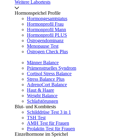
Weitere Labortests
Hormonspeichel Profile
Hormongesamtstatus
Hormonprofil Frau
Hormonprofil Mann
Hormonprofil PLUS
Östrogendominanz
Menopause Test
Östrogen Check Plus
Männer Balance
Prämenstruelles Syndrom
Cortisol Stress Balance
Stress Balance Plus
AdrenoCort Balance
Haut & Haare
Weight Balance
Schlafstörungen
Blut- und Kombitests
Schilddrüse Test 3 in 1
TSH Test
AMH Test für Frauen
Prolaktin Test für Frauen
Einzelhormone im Speichel