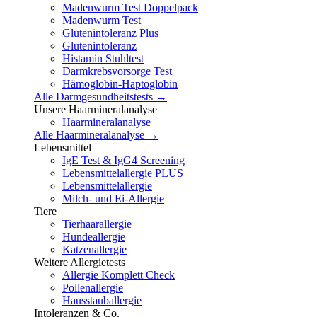
Madenwurm Test Doppelpack
Madenwurm Test
Glutenintoleranz Plus
Glutenintoleranz
Histamin Stuhltest
Darmkrebsvorsorge Test
Hämoglobin-Haptoglobin
Alle Darmgesundheitstests →
Unsere Haarmineralanalyse
Haarmineralanalyse
Alle Haarmineralanalyse →
Lebensmittel
IgE Test & IgG4 Screening
Lebensmittelallergie PLUS
Lebensmittelallergie
Milch- und Ei-Allergie
Tiere
Tierhaarallergie
Hundeallergie
Katzenallergie
Weitere Allergietests
Allergie Komplett Check
Pollenallergie
Hausstauballergie
Intoleranzen & Co.