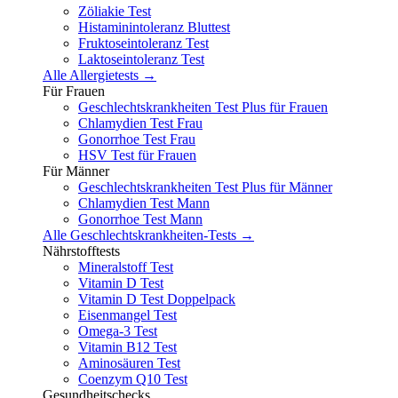
Zöliakie Test
Histaminintoleranz Bluttest
Fruktoseintoleranz Test
Laktoseintoleranz Test
Alle Allergietests →
Für Frauen
Geschlechtskrankheiten Test Plus für Frauen
Chlamydien Test Frau
Gonorrhoe Test Frau
HSV Test für Frauen
Für Männer
Geschlechtskrankheiten Test Plus für Männer
Chlamydien Test Mann
Gonorrhoe Test Mann
Alle Geschlechtskrankheiten-Tests →
Nährstofftests
Mineralstoff Test
Vitamin D Test
Vitamin D Test Doppelpack
Eisenmangel Test
Omega-3 Test
Vitamin B12 Test
Aminosäuren Test
Coenzym Q10 Test
Gesundheitschecks