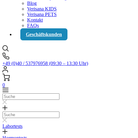
Blog
Verisana KIDS
Verisana PETS
Kontakt
FAQs
Geschäftskunden
+49 (0)40 / 537976958 (09:30 – 13:30 Uhr)
0
Suche
Suche
Labortests
Hormontests