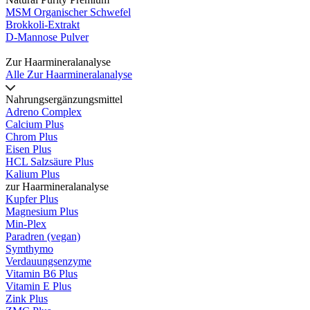
MSM Organischer Schwefel
Brokkoli-Extrakt
D-Mannose Pulver
Zur Haarmineralanalyse
Alle Zur Haarmineralanalyse
Nahrungsergänzungsmittel
Adreno Complex
Calcium Plus
Chrom Plus
Eisen Plus
HCL Salzsäure Plus
Kalium Plus
zur Haarmineralanalyse
Kupfer Plus
Magnesium Plus
Min-Plex
Paradren (vegan)
Symthymo
Verdauungsenzyme
Vitamin B6 Plus
Vitamin E Plus
Zink Plus