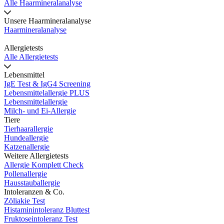
Alle Haarmineralanalyse
Unsere Haarmineralanalyse
Haarmineralanalyse
Allergietests
Alle Allergietests
Lebensmittel
IgE Test & IgG4 Screening
Lebensmittelallergie PLUS
Lebensmittelallergie
Milch- und Ei-Allergie
Tiere
Tierhaarallergie
Hundeallergie
Katzenallergie
Weitere Allergietests
Allergie Komplett Check
Pollenallergie
Hausstauballergie
Intoleranzen & Co.
Zöliakie Test
Histaminintoleranz Bluttest
Fruktoseintoleranz Test