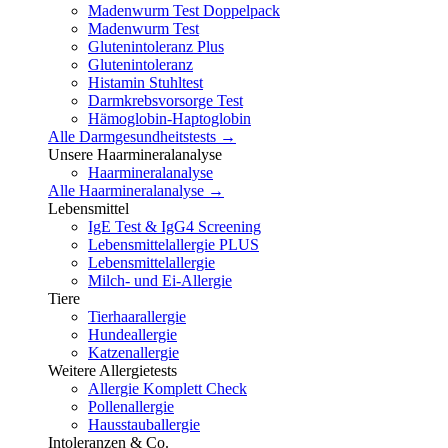
Madenwurm Test Doppelpack
Madenwurm Test
Glutenintoleranz Plus
Glutenintoleranz
Histamin Stuhltest
Darmkrebsvorsorge Test
Hämoglobin-Haptoglobin
Alle Darmgesundheitstests →
Unsere Haarmineralanalyse
Haarmineralanalyse
Alle Haarmineralanalyse →
Lebensmittel
IgE Test & IgG4 Screening
Lebensmittelallergie PLUS
Lebensmittelallergie
Milch- und Ei-Allergie
Tiere
Tierhaarallergie
Hundeallergie
Katzenallergie
Weitere Allergietests
Allergie Komplett Check
Pollenallergie
Hausstauballergie
Intoleranzen & Co.