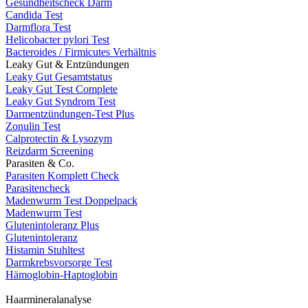
Gesundheitscheck Darm
Candida Test
Darmflora Test
Helicobacter pylori Test
Bacteroides / Firmicutes Verhältnis
Leaky Gut & Entzündungen
Leaky Gut Gesamtstatus
Leaky Gut Test Complete
Leaky Gut Syndrom Test
Darmentzündungen-Test Plus
Zonulin Test
Calprotectin & Lysozym
Reizdarm Screening
Parasiten & Co.
Parasiten Komplett Check
Parasitencheck
Madenwurm Test Doppelpack
Madenwurm Test
Glutenintoleranz Plus
Glutenintoleranz
Histamin Stuhltest
Darmkrebsvorsorge Test
Hämoglobin-Haptoglobin
Haarmineralanalyse