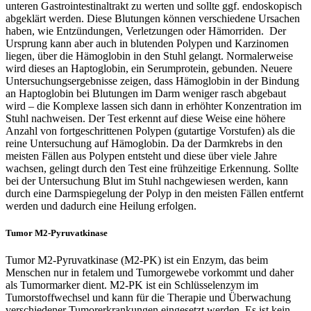
unteren Gastrointestinaltrakt zu werten und sollte ggf. endoskopisch
abgeklärt werden. Diese Blutungen können verschiedene Ursachen
haben, wie Entzündungen, Verletzungen oder Hämorriden. Der
Ursprung kann aber auch in blutenden Polypen und Karzinomen
liegen, über die Hämoglobin in den Stuhl gelangt. Normalerweise
wird dieses an Haptoglobin, ein Serumprotein, gebunden. Neuere
Untersuchungsergebnisse zeigen, dass Hämoglobin in der Bindung
an Haptoglobin bei Blutungen im Darm weniger rasch abgebaut
wird – die Komplexe lassen sich dann in erhöhter Konzentration im
Stuhl nachweisen. Der Test erkennt auf diese Weise eine höhere
Anzahl von fortgeschrittenen Polypen (gutartige Vorstufen) als die
reine Untersuchung auf Hämoglobin. Da der Darmkrebs in den
meisten Fällen aus Polypen entsteht und diese über viele Jahre
wachsen, gelingt durch den Test eine frühzeitige Erkennung. Sollte
bei der Untersuchung Blut im Stuhl nachgewiesen werden, kann
durch eine Darmspiegelung der Polyp in den meisten Fällen entfernt
werden und dadurch eine Heilung erfolgen.
Tumor M2-Pyruvatkinase
Tumor M2-Pyruvatkinase (M2-PK) ist ein Enzym, das beim
Menschen nur in fetalem und Tumorgewebe vorkommt und daher
als Tumormarker dient. M2-PK ist ein Schlüsselenzym im
Tumorstoffwechsel und kann für die Therapie und Überwachung
verschiedener Tumorerkrankungen eingesetzt werden. Es ist kein