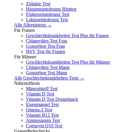
Zöliakie Test
Histaminintoleranz Bluttest
Fruktoseintoleranz Test
Laktoseintoleranz Test
Alle Allergietests →
Für Frauen
Geschlechtskrankheiten Test Plus für Frauen
Chlamydien Test Frau
Gonorrhoe Test Frau
HSV Test für Frauen
Für Männer
Geschlechtskrankheiten Test Plus für Männer
Chlamydien Test Mann
Gonorrhoe Test Mann
Alle Geschlechtskrankheiten-Tests →
Nährstofftests
Mineralstoff Test
Vitamin D Test
Vitamin D Test Doppelpack
Eisenmangel Test
Omega-3 Test
Vitamin B12 Test
Aminosäuren Test
Coenzym Q10 Test
Gesundheitschecks