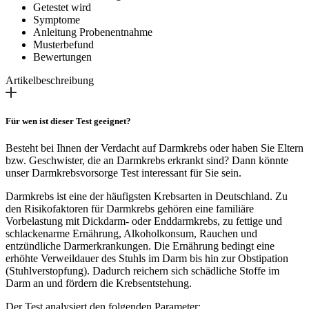
Getestet wird
Symptome
Anleitung Probenentnahme
Musterbefund
Bewertungen
Artikelbeschreibung
Für wen ist dieser Test geeignet?
Besteht bei Ihnen der Verdacht auf Darmkrebs oder haben Sie Eltern
bzw. Geschwister, die an Darmkrebs erkrankt sind? Dann könnte
unser Darmkrebsvorsorge Test interessant für Sie sein.
Darmkrebs ist eine der häufigsten Krebsarten in Deutschland. Zu
den Risikofaktoren für Darmkrebs gehören eine familiäre
Vorbelastung mit Dickdarm- oder Enddarmkrebs, zu fettige und
schlackenarme Ernährung, Alkoholkonsum, Rauchen und
entzündliche Darmerkrankungen. Die Ernährung bedingt eine
erhöhte Verweildauer des Stuhls im Darm bis hin zur Obstipation
(Stuhlverstopfung). Dadurch reichern sich schädliche Stoffe im
Darm an und fördern die Krebsentstehung.
Der Test analysiert den folgenden Parameter: