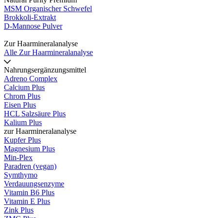
MSM Organischer Schwefel
Brokkoli-Extrakt
D-Mannose Pulver
Zur Haarmineralanalyse
Alle Zur Haarmineralanalyse
Nahrungsergänzungsmittel
Adreno Complex
Calcium Plus
Chrom Plus
Eisen Plus
HCL Salzsäure Plus
Kalium Plus
zur Haarmineralanalyse
Kupfer Plus
Magnesium Plus
Min-Plex
Paradren (vegan)
Symthymo
Verdauungsenzyme
Vitamin B6 Plus
Vitamin E Plus
Zink Plus