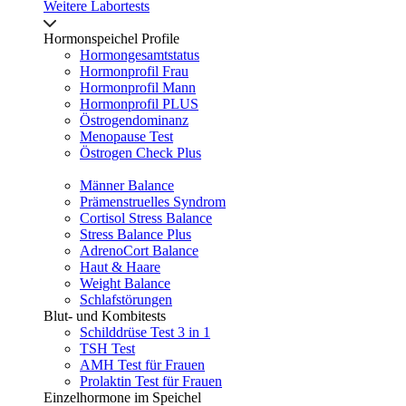
Weitere Labortests
Hormonspeichel Profile
Hormongesamtstatus
Hormonprofil Frau
Hormonprofil Mann
Hormonprofil PLUS
Östrogendominanz
Menopause Test
Östrogen Check Plus
Männer Balance
Prämenstruelles Syndrom
Cortisol Stress Balance
Stress Balance Plus
AdrenoCort Balance
Haut & Haare
Weight Balance
Schlafstörungen
Blut- und Kombitests
Schilddrüse Test 3 in 1
TSH Test
AMH Test für Frauen
Prolaktin Test für Frauen
Einzelhormone im Speichel