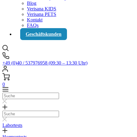
Blog
Verisana KIDS
Verisana PETS
Kontakt
FAQs
Geschäftskunden
+49 (0)40 / 537976958 (09:30 – 13:30 Uhr)
0
Suche
Suche
Labortests
Hormontests