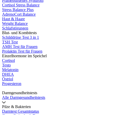
Prämenstruelles Syndrom
Cortisol Stress Balance
Stress Balance Plus
AdrenoCort Balance
Haut & Haare
Weight Balance
Schlafstörungen
Blut- und Kombitests
Schilddrüse Test 3 in 1
TSH Test
AMH Test für Frauen
Prolaktin Test für Frauen
Einzelhormone im Speichel
Cortisol
Testo
Melatonin
DHEA
Östriol
Progesteron
Darmgesundheitstests
Alle Darmgesundheitstests
Pilze & Bakterien
Darmtest Gesamtstatus