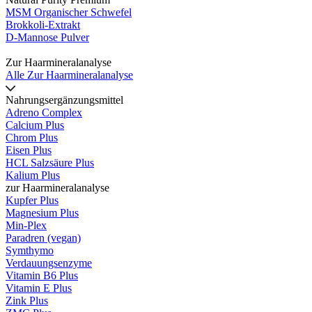
MSM Organischer Schwefel
Brokkoli-Extrakt
D-Mannose Pulver
Zur Haarmineralanalyse
Alle Zur Haarmineralanalyse
Nahrungsergänzungsmittel
Adreno Complex
Calcium Plus
Chrom Plus
Eisen Plus
HCL Salzsäure Plus
Kalium Plus
zur Haarmineralanalyse
Kupfer Plus
Magnesium Plus
Min-Plex
Paradren (vegan)
Symthymo
Verdauungsenzyme
Vitamin B6 Plus
Vitamin E Plus
Zink Plus