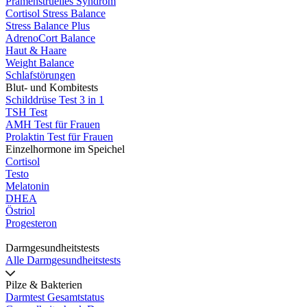
Prämenstruelles Syndrom
Cortisol Stress Balance
Stress Balance Plus
AdrenoCort Balance
Haut & Haare
Weight Balance
Schlafstörungen
Blut- und Kombitests
Schilddrüse Test 3 in 1
TSH Test
AMH Test für Frauen
Prolaktin Test für Frauen
Einzelhormone im Speichel
Cortisol
Testo
Melatonin
DHEA
Östriol
Progesteron
Darmgesundheitstests
Alle Darmgesundheitstests
Pilze & Bakterien
Darmtest Gesamtstatus