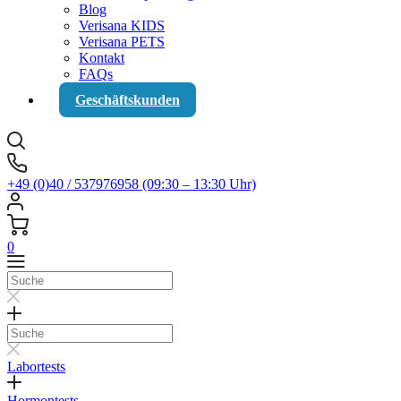
Blog
Verisana KIDS
Verisana PETS
Kontakt
FAQs
Geschäftskunden
+49 (0)40 / 537976958 (09:30 – 13:30 Uhr)
0
Suche
Suche
Labortests
Hormontests