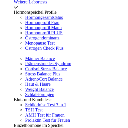
Weitere Labortests
Hormonspeichel Profile
Hormongesamtstatus
Hormonprofil Frau
Hormonprofil Mann
Hormonprofil PLUS
Östrogendominanz
Menopause Test
Östrogen Check Plus
Männer Balance
Prämenstruelles Syndrom
Cortisol Stress Balance
Stress Balance Plus
AdrenoCort Balance
Haut & Haare
Weight Balance
Schlafstörungen
Blut- und Kombitests
Schilddrüse Test 3 in 1
TSH Test
AMH Test für Frauen
Prolaktin Test für Frauen
Einzelhormone im Speichel