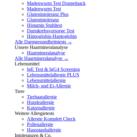
Madenwurm Test Doppelpack
Madenwurm Test
Glutenintoleranz Plus
Glutenintoleranz
Histamin Stuhltest
Darmkrebsvorsorge Test
Hämoglobin-Haptoglobin
Alle Darmgesundheitstests →
Unsere Haarmineralanalyse
Haarmineralanalyse
Alle Haarmineralanalyse →
Lebensmittel
IgE Test & IgG4 Screening
Lebensmittelallergie PLUS
Lebensmittelallergie
Milch- und Ei-Allergie
Tiere
Tierhaarallergie
Hundeallergie
Katzenallergie
Weitere Allergietests
Allergie Komplett Check
Pollenallergie
Hausstauballergie
Intoleranzen & Co.