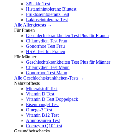
Zöliakie Test
Histaminintoleranz Bluttest
Fruktoseintoleranz Test
Laktoseintoleranz Test
Alle Allergietests →
Für Frauen
Geschlechtskrankheiten Test Plus für Frauen
Chlamydien Test Frau
Gonorrhoe Test Frau
HSV Test für Frauen
Für Männer
Geschlechtskrankheiten Test Plus für Männer
Chlamydien Test Mann
Gonorrhoe Test Mann
Alle Geschlechtskrankheiten-Tests →
Nährstofftests
Mineralstoff Test
Vitamin D Test
Vitamin D Test Doppelpack
Eisenmangel Test
Omega-3 Test
Vitamin B12 Test
Aminosäuren Test
Coenzym Q10 Test
Gesundheitschecks