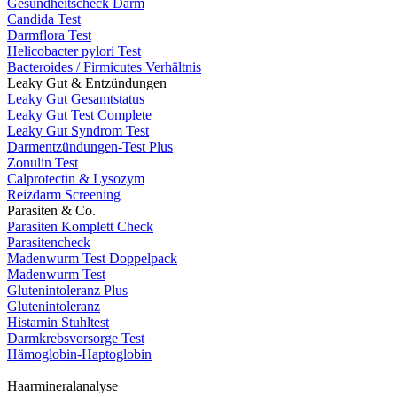
Gesundheitscheck Darm
Candida Test
Darmflora Test
Helicobacter pylori Test
Bacteroides / Firmicutes Verhältnis
Leaky Gut & Entzündungen
Leaky Gut Gesamtstatus
Leaky Gut Test Complete
Leaky Gut Syndrom Test
Darmentzündungen-Test Plus
Zonulin Test
Calprotectin & Lysozym
Reizdarm Screening
Parasiten & Co.
Parasiten Komplett Check
Parasitencheck
Madenwurm Test Doppelpack
Madenwurm Test
Glutenintoleranz Plus
Glutenintoleranz
Histamin Stuhltest
Darmkrebsvorsorge Test
Hämoglobin-Haptoglobin
Haarmineralanalyse