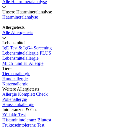
Alle Haarmineralanalyse
Unsere Haarmineralanalyse
Haarmineralanalyse
Allergietests
Alle Allergietests
Lebensmittel
IgE Test & IgG4 Screening
Lebensmittelallergie PLUS
Lebensmittelallergie
Milch- und Ei-Allergie
Tiere
Tierhaarallergie
Hundeallergie
Katzenallergie
Weitere Allergietests
Allergie Komplett Check
Pollenallergie
Hausstauballergie
Intoleranzen & Co.
Zöliakie Test
Histaminintoleranz Bluttest
Fruktoseintoleranz Test