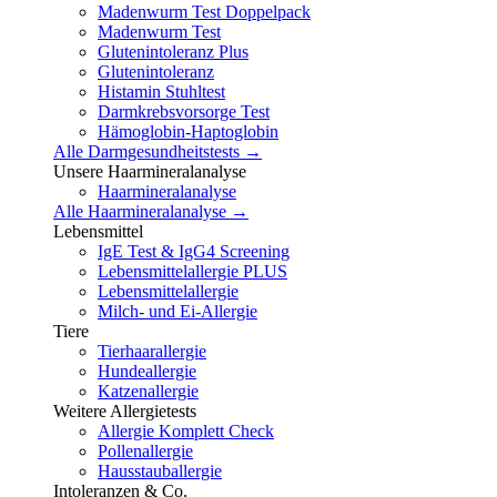
Madenwurm Test Doppelpack
Madenwurm Test
Glutenintoleranz Plus
Glutenintoleranz
Histamin Stuhltest
Darmkrebsvorsorge Test
Hämoglobin-Haptoglobin
Alle Darmgesundheitstests →
Unsere Haarmineralanalyse
Haarmineralanalyse
Alle Haarmineralanalyse →
Lebensmittel
IgE Test & IgG4 Screening
Lebensmittelallergie PLUS
Lebensmittelallergie
Milch- und Ei-Allergie
Tiere
Tierhaarallergie
Hundeallergie
Katzenallergie
Weitere Allergietests
Allergie Komplett Check
Pollenallergie
Hausstauballergie
Intoleranzen & Co.