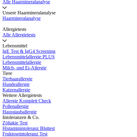
Alle Haarmineralanalyse
Unsere Haarmineralanalyse
Haarmineralanalyse
Allergietests
Alle Allergietests
Lebensmittel
IgE Test & IgG4 Screening
Lebensmittelallergie PLUS
Lebensmittelallergie
Milch- und Ei-Allergie
Tiere
Tierhaarallergie
Hundeallergie
Katzenallergie
Weitere Allergietests
Allergie Komplett Check
Pollenallergie
Hausstauballergie
Intoleranzen & Co.
Zöliakie Test
Histaminintoleranz Bluttest
Fruktoseintoleranz Test