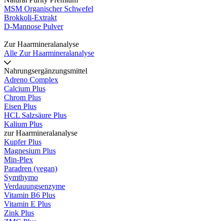
MSM Organischer Schwefel
Brokkoli-Extrakt
D-Mannose Pulver
Zur Haarmineralanalyse
Alle Zur Haarmineralanalyse
Nahrungsergänzungsmittel
Adreno Complex
Calcium Plus
Chrom Plus
Eisen Plus
HCL Salzsäure Plus
Kalium Plus
zur Haarmineralanalyse
Kupfer Plus
Magnesium Plus
Min-Plex
Paradren (vegan)
Symthymo
Verdauungsenzyme
Vitamin B6 Plus
Vitamin E Plus
Zink Plus