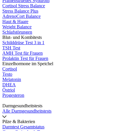
Prämenstruelles Syndrom
Cortisol Stress Balance
Stress Balance Plus
AdrenoCort Balance
Haut & Haare
Weight Balance
Schlafstörungen
Blut- und Kombitests
Schilddrüse Test 3 in 1
TSH Test
AMH Test für Frauen
Prolaktin Test für Frauen
Einzelhormone im Speichel
Cortisol
Testo
Melatonin
DHEA
Östriol
Progesteron
Darmgesundheitstests
Alle Darmgesundheitstests
Pilze & Bakterien
Darmtest Gesamtstatus