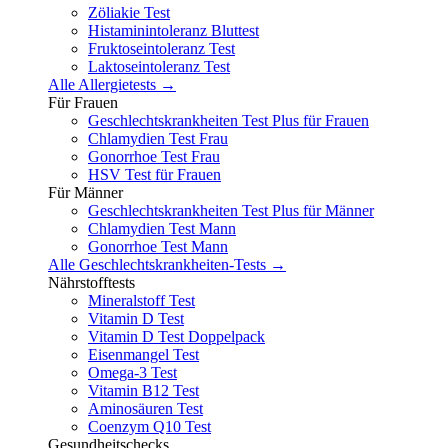
Zöliakie Test
Histaminintoleranz Bluttest
Fruktoseintoleranz Test
Laktoseintoleranz Test
Alle Allergietests →
Für Frauen
Geschlechtskrankheiten Test Plus für Frauen
Chlamydien Test Frau
Gonorrhoe Test Frau
HSV Test für Frauen
Für Männer
Geschlechtskrankheiten Test Plus für Männer
Chlamydien Test Mann
Gonorrhoe Test Mann
Alle Geschlechtskrankheiten-Tests →
Nährstofftests
Mineralstoff Test
Vitamin D Test
Vitamin D Test Doppelpack
Eisenmangel Test
Omega-3 Test
Vitamin B12 Test
Aminosäuren Test
Coenzym Q10 Test
Gesundheitschecks