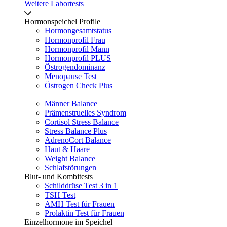
Weitere Labortests
Hormonspeichel Profile
Hormongesamtstatus
Hormonprofil Frau
Hormonprofil Mann
Hormonprofil PLUS
Östrogendominanz
Menopause Test
Östrogen Check Plus
Männer Balance
Prämenstruelles Syndrom
Cortisol Stress Balance
Stress Balance Plus
AdrenoCort Balance
Haut & Haare
Weight Balance
Schlafstörungen
Blut- und Kombitests
Schilddrüse Test 3 in 1
TSH Test
AMH Test für Frauen
Prolaktin Test für Frauen
Einzelhormone im Speichel