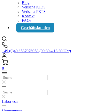
Blog
Verisana KIDS
Verisana PETS
Kontakt
FAQs
Geschäftskunden
+49 (0)40 / 537976958 (09:30 – 13:30 Uhr)
0
Suche
Suche
Labortests
Hormontests