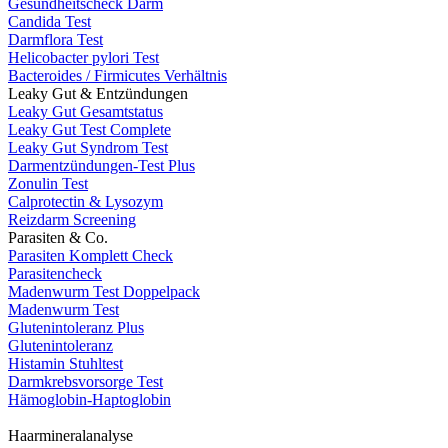
Gesundheitscheck Darm
Candida Test
Darmflora Test
Helicobacter pylori Test
Bacteroides / Firmicutes Verhältnis
Leaky Gut & Entzündungen
Leaky Gut Gesamtstatus
Leaky Gut Test Complete
Leaky Gut Syndrom Test
Darmentzündungen-Test Plus
Zonulin Test
Calprotectin & Lysozym
Reizdarm Screening
Parasiten & Co.
Parasiten Komplett Check
Parasitencheck
Madenwurm Test Doppelpack
Madenwurm Test
Glutenintoleranz Plus
Glutenintoleranz
Histamin Stuhltest
Darmkrebsvorsorge Test
Hämoglobin-Haptoglobin
Haarmineralanalyse