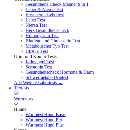
Gesundheits-Check Männer 9 in 1
Leber & Nieren Test
Erweiterter Lebertest
Leber Test
Nieren Test
Herz Gesundheitscheck
Homocystein Test
Blutfette und Cholesterin Test
Metabolischer Typ Test
HbA1c Test
Urin- und Kombi-Tests
Jodmangel Test
Serotonin Test
Gesundheitscheck Hormone & Darm
Schwermetalle Urintest
Alle Weitere Labortests →
Tiertests
Wurmtests
Hunde
Wurmtest Hund Basis
Wurmtest Hund Pro
Wurmtest Hund Plus