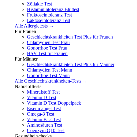
Zöliakie Test
Histaminintoleranz Bluttest
Fruktoseintoleranz Test
Laktoseintoleranz Test
Alle Allergietests →
Für Frauen
Geschlechtskrankheiten Test Plus für Frauen
Chlamydien Test Frau
Gonorrhoe Test Frau
HSV Test für Frauen
Für Männer
Geschlechtskrankheiten Test Plus für Männer
Chlamydien Test Mann
Gonorrhoe Test Mann
Alle Geschlechtskrankheiten-Tests →
Nährstofftests
Mineralstoff Test
Vitamin D Test
Vitamin D Test Doppelpack
Eisenmangel Test
Omega-3 Test
Vitamin B12 Test
Aminosäuren Test
Coenzym Q10 Test
Gesundheitschecks