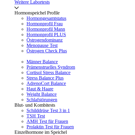
Weitere Labortests
Hormonspeichel Profile
Hormongesamtstatus
Hormonprofil Frau
Hormonprofil Mann
Hormonprofil PLUS
Östrogendominanz
Menopause Test
Östrogen Check Plus
Männer Balance
Prämenstruelles Syndrom
Cortisol Stress Balance
Stress Balance Plus
AdrenoCort Balance
Haut & Haare
Weight Balance
Schlafstörungen
Blut- und Kombitests
Schilddrüse Test 3 in 1
TSH Test
AMH Test für Frauen
Prolaktin Test für Frauen
Einzelhormone im Speichel