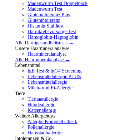
Madenwurm Test Doppelpack
Madenwurm Test
Glutenintoleranz Plus
Glutenintoleranz
Histamin Stuhltest
Darmkrebsvorsorge Test
Hämoglobin-Haptoglobin
Alle Darmgesundheitstests →
Unsere Haarmineralanalyse
Haarmineralanalyse
Alle Haarmineralanalyse →
Lebensmittel
IgE Test & IgG4 Screening
Lebensmittelallergie PLUS
Lebensmittelallergie
Milch- und Ei-Allergie
Tiere
Tierhaarallergie
Hundeallergie
Katzenallergie
Weitere Allergietests
Allergie Komplett Check
Pollenallergie
Hausstauballergie
Intoleranzen & Co.