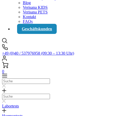
Blog
Verisana KIDS
Verisana PETS
Kontakt
FAQs
Geschäftskunden
+49 (0)40 / 537976958 (09:30 – 13:30 Uhr)
0
Suche
Suche
Labortests
Hormontests