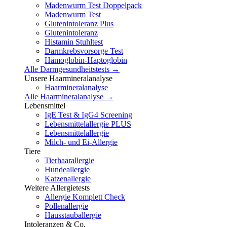
Madenwurm Test Doppelpack
Madenwurm Test
Glutenintoleranz Plus
Glutenintoleranz
Histamin Stuhltest
Darmkrebsvorsorge Test
Hämoglobin-Haptoglobin
Alle Darmgesundheitstests →
Unsere Haarmineralanalyse
Haarmineralanalyse
Alle Haarmineralanalyse →
Lebensmittel
IgE Test & IgG4 Screening
Lebensmittelallergie PLUS
Lebensmittelallergie
Milch- und Ei-Allergie
Tiere
Tierhaarallergie
Hundeallergie
Katzenallergie
Weitere Allergietests
Allergie Komplett Check
Pollenallergie
Hausstauballergie
Intoleranzen & Co.