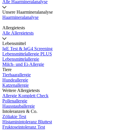
Alle Haarmineralanalyse
Unsere Haarmineralanalyse
Haarmineralanalyse
Allergietests
Alle Allergietests
Lebensmittel
IgE Test & IgG4 Screening
Lebensmittelallergie PLUS
Lebensmittelallergie
Milch- und Ei-Allergie
Tiere
Tierhaarallergie
Hundeallergie
Katzenallergie
Weitere Allergietests
Allergie Komplett Check
Pollenallergie
Hausstauballergie
Intoleranzen & Co.
Zöliakie Test
Histaminintoleranz Bluttest
Fruktoseintoleranz Test