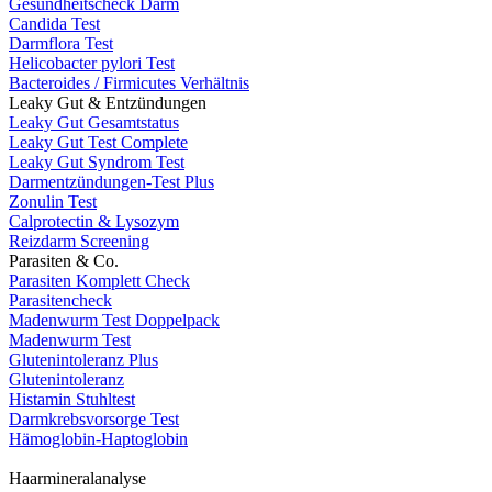
Gesundheitscheck Darm
Candida Test
Darmflora Test
Helicobacter pylori Test
Bacteroides / Firmicutes Verhältnis
Leaky Gut & Entzündungen
Leaky Gut Gesamtstatus
Leaky Gut Test Complete
Leaky Gut Syndrom Test
Darmentzündungen-Test Plus
Zonulin Test
Calprotectin & Lysozym
Reizdarm Screening
Parasiten & Co.
Parasiten Komplett Check
Parasitencheck
Madenwurm Test Doppelpack
Madenwurm Test
Glutenintoleranz Plus
Glutenintoleranz
Histamin Stuhltest
Darmkrebsvorsorge Test
Hämoglobin-Haptoglobin
Haarmineralanalyse