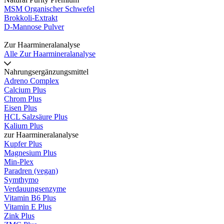
MSM Organischer Schwefel
Brokkoli-Extrakt
D-Mannose Pulver
Zur Haarmineralanalyse
Alle Zur Haarmineralanalyse
Nahrungsergänzungsmittel
Adreno Complex
Calcium Plus
Chrom Plus
Eisen Plus
HCL Salzsäure Plus
Kalium Plus
zur Haarmineralanalyse
Kupfer Plus
Magnesium Plus
Min-Plex
Paradren (vegan)
Symthymo
Verdauungsenzyme
Vitamin B6 Plus
Vitamin E Plus
Zink Plus