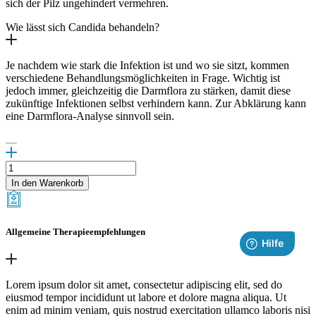
sich der Pilz ungehindert vermehren.
Wie lässt sich Candida behandeln?
Je nachdem wie stark die Infektion ist und wo sie sitzt, kommen
verschiedene Behandlungsmöglichkeiten in Frage. Wichtig ist
jedoch immer, gleichzeitig die Darmflora zu stärken, damit diese
zukünftige Infektionen selbst verhindern kann. Zur Abklärung kann
eine Darmflora-Analyse sinnvoll sein.
Empfehlungen
zur
In den Warenkorb
Behandlung
von
Candida
Menge
Allgemeine Therapieempfehlungen
Lorem ipsum dolor sit amet, consectetur adipiscing elit, sed do
eiusmod tempor incididunt ut labore et dolore magna aliqua. Ut
enim ad minim veniam, quis nostrud exercitation ullamco laboris nisi