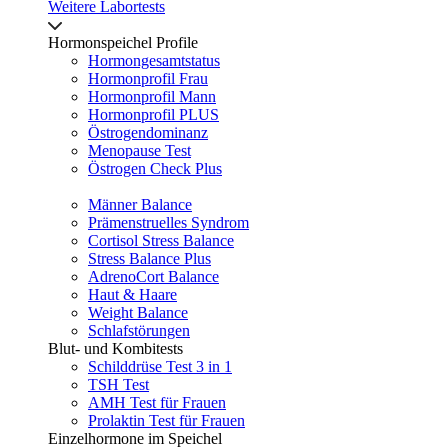
Weitere Labortests
Hormonspeichel Profile
Hormongesamtstatus
Hormonprofil Frau
Hormonprofil Mann
Hormonprofil PLUS
Östrogendominanz
Menopause Test
Östrogen Check Plus
Männer Balance
Prämenstruelles Syndrom
Cortisol Stress Balance
Stress Balance Plus
AdrenoCort Balance
Haut & Haare
Weight Balance
Schlafstörungen
Blut- und Kombitests
Schilddrüse Test 3 in 1
TSH Test
AMH Test für Frauen
Prolaktin Test für Frauen
Einzelhormone im Speichel