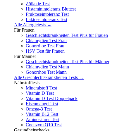
Zöliakie Test
Histaminintoleranz Bluttest
Fruktoseintoleranz Test
Laktoseintoleranz Test
Alle Allergietests →
Für Frauen
Geschlechtskrankheiten Test Plus für Frauen
Chlamydien Test Frau
Gonorrhoe Test Frau
HSV Test für Frauen
Für Männer
Geschlechtskrankheiten Test Plus für Männer
Chlamydien Test Mann
Gonorrhoe Test Mann
Alle Geschlechtskrankheiten-Tests →
Nährstofftests
Mineralstoff Test
Vitamin D Test
Vitamin D Test Doppelpack
Eisenmangel Test
Omega-3 Test
Vitamin B12 Test
Aminosäuren Test
Coenzym Q10 Test
Gesundheitschecks