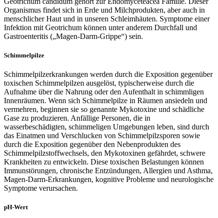
Geotrichum candidum gehört zur Endomyceteacea Familie. Dieser
Organismus findet sich in Erde und Milchprodukten, aber auch in
menschlicher Haut und in unseren Schleimhäuten. Symptome einer
Infektion mit Geotrichum können unter anderem Durchfall und
Gastroenteritis („Magen-Darm-Grippe“) sein.
Schimmelpilze
Schimmelpilzerkrankungen werden durch die Exposition gegenüber
toxischen Schimmelpilzen ausgelöst, typischerweise durch die
Aufnahme über die Nahrung oder den Aufenthalt in schimmligen
Innenräumen. Wenn sich Schimmelpilze in Räumen ansiedeln und
vermehren, beginnen sie so genannte Mykotoxine und schädliche
Gase zu produzieren. Anfällige Personen, die in
wasserbeschädigten, schimmeligen Umgebungen leben, sind durch
das Einatmen und Verschlucken von Schimmelpilzsporen sowie
durch die Exposition gegenüber den Nebenprodukten des
Schimmelpilzstoffwechsels, den Mykotoxinen gefährdet, schwere
Krankheiten zu entwickeln. Diese toxischen Belastungen können
Immunstörungen, chronische Entzündungen, Allergien und Asthma,
Magen-Darm-Erkrankungen, kognitive Probleme und neurologische
Symptome verursachen.
pH-Wert