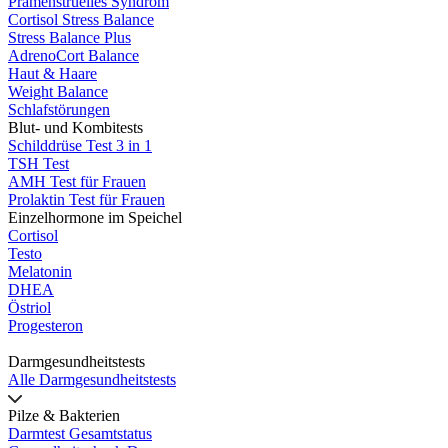
Prämenstruelles Syndrom
Cortisol Stress Balance
Stress Balance Plus
AdrenoCort Balance
Haut & Haare
Weight Balance
Schlafstörungen
Blut- und Kombitests
Schilddrüse Test 3 in 1
TSH Test
AMH Test für Frauen
Prolaktin Test für Frauen
Einzelhormone im Speichel
Cortisol
Testo
Melatonin
DHEA
Östriol
Progesteron
Darmgesundheitstests
Alle Darmgesundheitstests
Pilze & Bakterien
Darmtest Gesamtstatus