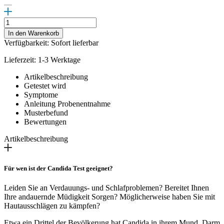
Empfehlungen
zur
In den Warenkorb
Behandlung
Verfügbarkeit: Sofort lieferbar
von
Candida
Lieferzeit: 1-3 Werktage
Menge
Artikelbeschreibung
Getestet wird
Symptome
Anleitung Probenentnahme
Musterbefund
Bewertungen
Artikelbeschreibung
Für wen ist der Candida Test geeignet?
Leiden Sie an Verdauungs- und Schlafproblemen? Bereitet Ihnen
Ihre andauernde Müdigkeit Sorgen? Möglicherweise haben Sie mit
Hautausschlägen zu kämpfen?
Etwa ein Drittel der Bevölkerung hat Candida in ihrem Mund, Darm