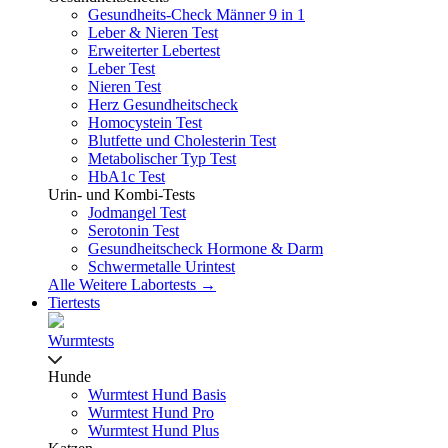
Gesundheits-Check Männer 9 in 1
Leber & Nieren Test
Erweiterter Lebertest
Leber Test
Nieren Test
Herz Gesundheitscheck
Homocystein Test
Blutfette und Cholesterin Test
Metabolischer Typ Test
HbA1c Test
Urin- und Kombi-Tests
Jodmangel Test
Serotonin Test
Gesundheitscheck Hormone & Darm
Schwermetalle Urintest
Alle Weitere Labortests →
Tiertests
Wurmtests
Hunde
Wurmtest Hund Basis
Wurmtest Hund Pro
Wurmtest Hund Plus