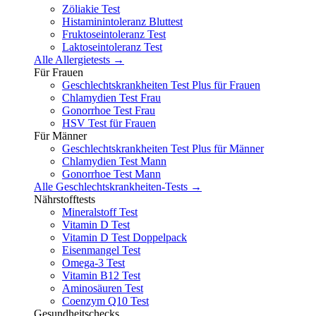
Zöliakie Test
Histaminintoleranz Bluttest
Fruktoseintoleranz Test
Laktoseintoleranz Test
Alle Allergietests →
Für Frauen
Geschlechtskrankheiten Test Plus für Frauen
Chlamydien Test Frau
Gonorrhoe Test Frau
HSV Test für Frauen
Für Männer
Geschlechtskrankheiten Test Plus für Männer
Chlamydien Test Mann
Gonorrhoe Test Mann
Alle Geschlechtskrankheiten-Tests →
Nährstofftests
Mineralstoff Test
Vitamin D Test
Vitamin D Test Doppelpack
Eisenmangel Test
Omega-3 Test
Vitamin B12 Test
Aminosäuren Test
Coenzym Q10 Test
Gesundheitschecks