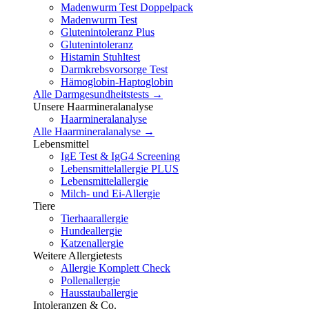
Madenwurm Test Doppelpack
Madenwurm Test
Glutenintoleranz Plus
Glutenintoleranz
Histamin Stuhltest
Darmkrebsvorsorge Test
Hämoglobin-Haptoglobin
Alle Darmgesundheitstests →
Unsere Haarmineralanalyse
Haarmineralanalyse
Alle Haarmineralanalyse →
Lebensmittel
IgE Test & IgG4 Screening
Lebensmittelallergie PLUS
Lebensmittelallergie
Milch- und Ei-Allergie
Tiere
Tierhaarallergie
Hundeallergie
Katzenallergie
Weitere Allergietests
Allergie Komplett Check
Pollenallergie
Hausstauballergie
Intoleranzen & Co.