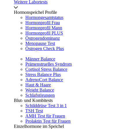
Weitere Labortests
Hormonspeichel Profile
Hormongesamtstatus
Hormonprofil Frau
Hormonprofil Mann
Hormonprofil PLUS
Östrogendominanz
Menopause Test
Östrogen Check Plus
Männer Balance
Prämenstruelles Syndrom
Cortisol Stress Balance
Stress Balance Plus
AdrenoCort Balance
Haut & Haare
Weight Balance
Schlafstörungen
Blut- und Kombitests
Schilddrüse Test 3 in 1
TSH Test
AMH Test für Frauen
Prolaktin Test für Frauen
Einzelhormone im Speichel