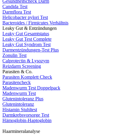
Gesundheitscheck Darm
Candida Test
Darmflora Test
Helicobacter pylori Test
Bacteroides / Firmicutes Verhältnis
Leaky Gut & Entzündungen
Leaky Gut Gesamtstatus
Leaky Gut Test Complete
Leaky Gut Syndrom Test
Darmentzündungen-Test Plus
Zonulin Test
Calprotectin & Lysozym
Reizdarm Screening
Parasiten & Co.
Parasiten Komplett Check
Parasitencheck
Madenwurm Test Doppelpack
Madenwurm Test
Glutenintoleranz Plus
Glutenintoleranz
Histamin Stuhltest
Darmkrebsvorsorge Test
Hämoglobin-Haptoglobin
Haarmineralanalyse