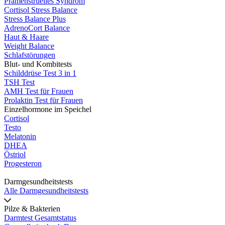
Prämenstruelles Syndrom
Cortisol Stress Balance
Stress Balance Plus
AdrenoCort Balance
Haut & Haare
Weight Balance
Schlafstörungen
Blut- und Kombitests
Schilddrüse Test 3 in 1
TSH Test
AMH Test für Frauen
Prolaktin Test für Frauen
Einzelhormone im Speichel
Cortisol
Testo
Melatonin
DHEA
Östriol
Progesteron
Darmgesundheitstests
Alle Darmgesundheitstests
Pilze & Bakterien
Darmtest Gesamtstatus