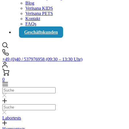
Blog
Verisana KIDS
Verisana PETS
Kontakt
FAQs
Geschäftskunden
+49 (0)40 / 537976958 (09:30 – 13:30 Uhr)
0
Suche
Suche
Labortests
Hormontests