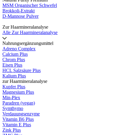
MSM Organischer Schwefel
Brokkoli-Extrakt
D-Mannose Pulver
Zur Haarmineralanalyse
Alle Zur Haarmineralanalyse
Nahrungsergänzungsmittel
Adreno Complex
Calcium Plus
Chrom Plus
Eisen Plus
HCL Salzsäure Plus
Kalium Plus
zur Haarmineralanalyse
Kupfer Plus
Magnesium Plus
Min-Plex
Paradren (vegan)
Symthymo
Verdauungsenzyme
Vitamin B6 Plus
Vitamin E Plus
Zink Plus