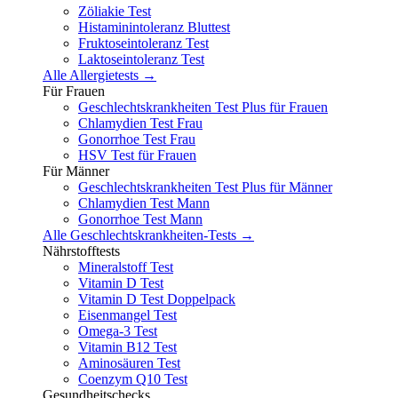
Zöliakie Test
Histaminintoleranz Bluttest
Fruktoseintoleranz Test
Laktoseintoleranz Test
Alle Allergietests →
Für Frauen
Geschlechtskrankheiten Test Plus für Frauen
Chlamydien Test Frau
Gonorrhoe Test Frau
HSV Test für Frauen
Für Männer
Geschlechtskrankheiten Test Plus für Männer
Chlamydien Test Mann
Gonorrhoe Test Mann
Alle Geschlechtskrankheiten-Tests →
Nährstofftests
Mineralstoff Test
Vitamin D Test
Vitamin D Test Doppelpack
Eisenmangel Test
Omega-3 Test
Vitamin B12 Test
Aminosäuren Test
Coenzym Q10 Test
Gesundheitschecks