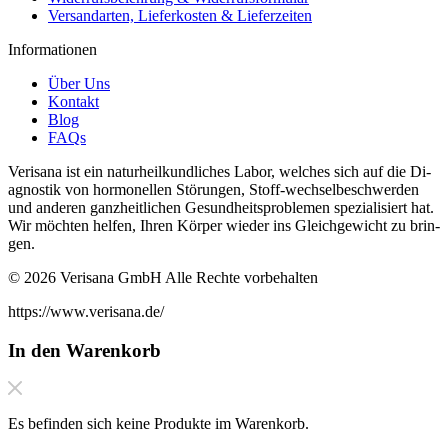
Versandarten, Lieferkosten & Lieferzeiten
Informationen
Über Uns
Kontakt
Blog
FAQs
Verisana ist ein naturheilkundliches La­bor, welches sich auf die Di­
ag­nos­tik von hor­monellen Störun­gen, Stof­f-wech­selbeschw­er­den
und an­deren ganzheitlichen Gesund­heit­sprob­le­men spezial­isiert hat.
Wir möchten helfen, Ihren Kör­per wieder ins Gle­ichgewicht zu brin­
gen.
© 2026 Verisana GmbH Alle Rechte vorbehalten
https://www.verisana.de/
In den Warenkorb
Es befinden sich keine Produkte im Warenkorb.