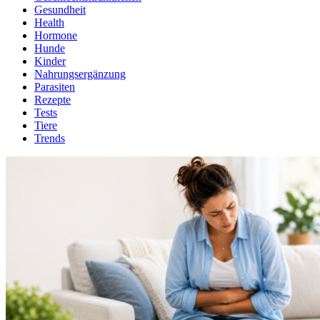
Gesundheit
Health
Hormone
Hunde
Kinder
Nahrungsergänzung
Parasiten
Rezepte
Tests
Tiere
Trends