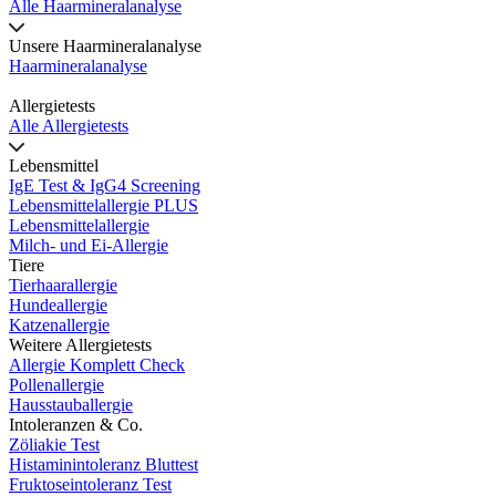
Alle Haarmineralanalyse
Unsere Haarmineralanalyse
Haarmineralanalyse
Allergietests
Alle Allergietests
Lebensmittel
IgE Test & IgG4 Screening
Lebensmittelallergie PLUS
Lebensmittelallergie
Milch- und Ei-Allergie
Tiere
Tierhaarallergie
Hundeallergie
Katzenallergie
Weitere Allergietests
Allergie Komplett Check
Pollenallergie
Hausstauballergie
Intoleranzen & Co.
Zöliakie Test
Histaminintoleranz Bluttest
Fruktoseintoleranz Test