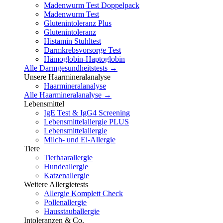
Madenwurm Test Doppelpack
Madenwurm Test
Glutenintoleranz Plus
Glutenintoleranz
Histamin Stuhltest
Darmkrebsvorsorge Test
Hämoglobin-Haptoglobin
Alle Darmgesundheitstests →
Unsere Haarmineralanalyse
Haarmineralanalyse
Alle Haarmineralanalyse →
Lebensmittel
IgE Test & IgG4 Screening
Lebensmittelallergie PLUS
Lebensmittelallergie
Milch- und Ei-Allergie
Tiere
Tierhaarallergie
Hundeallergie
Katzenallergie
Weitere Allergietests
Allergie Komplett Check
Pollenallergie
Hausstauballergie
Intoleranzen & Co.