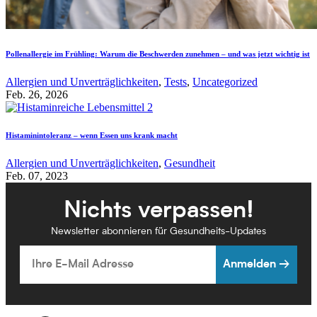
Pollenallergie im Frühling: Warum die Beschwerden zunehmen – und was jetzt wichtig ist
Allergien und Unverträglichkeiten
,
Tests
,
Uncategorized
Feb. 26, 2026
Histaminintoleranz – wenn Essen uns krank macht
Allergien und Unverträglichkeiten
,
Gesundheit
Feb. 07, 2023
Nichts verpassen!
Newsletter abonnieren für Gesundheits-Updates
Email
Anmelden →