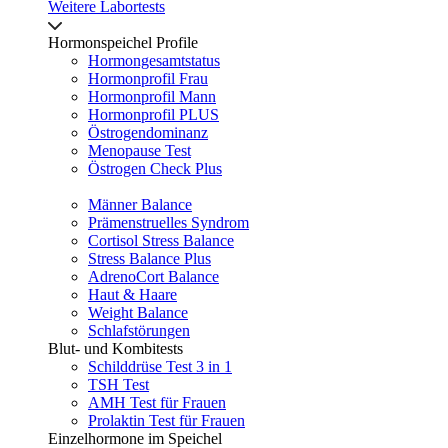
Weitere Labortests
Hormonspeichel Profile
Hormongesamtstatus
Hormonprofil Frau
Hormonprofil Mann
Hormonprofil PLUS
Östrogendominanz
Menopause Test
Östrogen Check Plus
Männer Balance
Prämenstruelles Syndrom
Cortisol Stress Balance
Stress Balance Plus
AdrenoCort Balance
Haut & Haare
Weight Balance
Schlafstörungen
Blut- und Kombitests
Schilddrüse Test 3 in 1
TSH Test
AMH Test für Frauen
Prolaktin Test für Frauen
Einzelhormone im Speichel