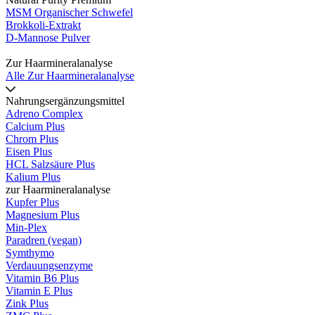
MSM Organischer Schwefel
Brokkoli-Extrakt
D-Mannose Pulver
Zur Haarmineralanalyse
Alle Zur Haarmineralanalyse
Nahrungsergänzungsmittel
Adreno Complex
Calcium Plus
Chrom Plus
Eisen Plus
HCL Salzsäure Plus
Kalium Plus
zur Haarmineralanalyse
Kupfer Plus
Magnesium Plus
Min-Plex
Paradren (vegan)
Symthymo
Verdauungsenzyme
Vitamin B6 Plus
Vitamin E Plus
Zink Plus