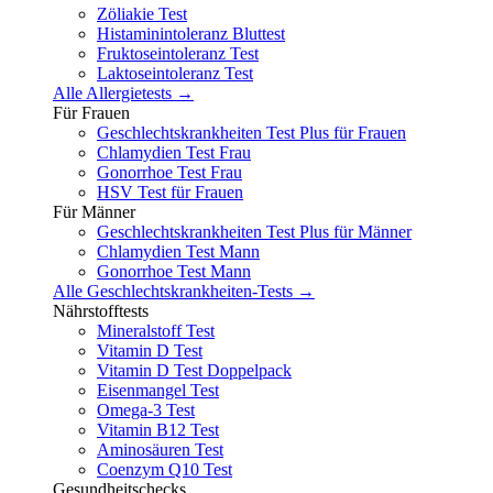
Zöliakie Test
Histaminintoleranz Bluttest
Fruktoseintoleranz Test
Laktoseintoleranz Test
Alle Allergietests →
Für Frauen
Geschlechtskrankheiten Test Plus für Frauen
Chlamydien Test Frau
Gonorrhoe Test Frau
HSV Test für Frauen
Für Männer
Geschlechtskrankheiten Test Plus für Männer
Chlamydien Test Mann
Gonorrhoe Test Mann
Alle Geschlechtskrankheiten-Tests →
Nährstofftests
Mineralstoff Test
Vitamin D Test
Vitamin D Test Doppelpack
Eisenmangel Test
Omega-3 Test
Vitamin B12 Test
Aminosäuren Test
Coenzym Q10 Test
Gesundheitschecks