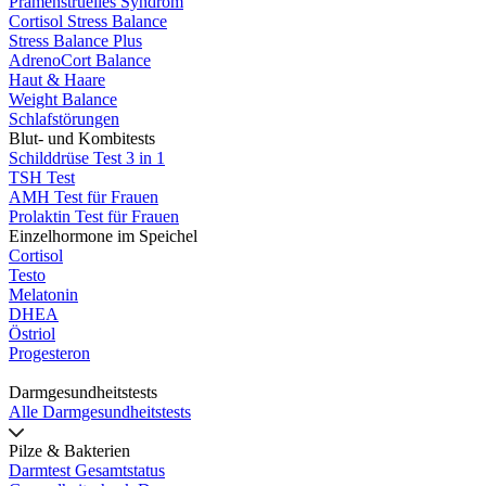
Prämenstruelles Syndrom
Cortisol Stress Balance
Stress Balance Plus
AdrenoCort Balance
Haut & Haare
Weight Balance
Schlafstörungen
Blut- und Kombitests
Schilddrüse Test 3 in 1
TSH Test
AMH Test für Frauen
Prolaktin Test für Frauen
Einzelhormone im Speichel
Cortisol
Testo
Melatonin
DHEA
Östriol
Progesteron
Darmgesundheitstests
Alle Darmgesundheitstests
Pilze & Bakterien
Darmtest Gesamtstatus