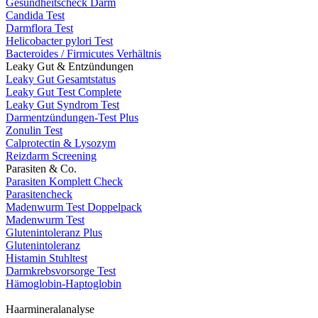
Gesundheitscheck Darm
Candida Test
Darmflora Test
Helicobacter pylori Test
Bacteroides / Firmicutes Verhältnis
Leaky Gut & Entzündungen
Leaky Gut Gesamtstatus
Leaky Gut Test Complete
Leaky Gut Syndrom Test
Darmentzündungen-Test Plus
Zonulin Test
Calprotectin & Lysozym
Reizdarm Screening
Parasiten & Co.
Parasiten Komplett Check
Parasitencheck
Madenwurm Test Doppelpack
Madenwurm Test
Glutenintoleranz Plus
Glutenintoleranz
Histamin Stuhltest
Darmkrebsvorsorge Test
Hämoglobin-Haptoglobin
Haarmineralanalyse