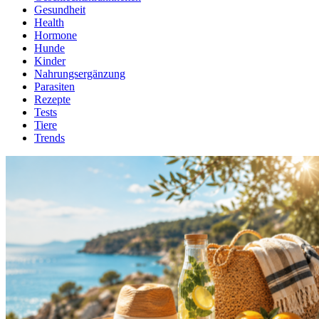
Gesundheit
Health
Hormone
Hunde
Kinder
Nahrungsergänzung
Parasiten
Rezepte
Tests
Tiere
Trends