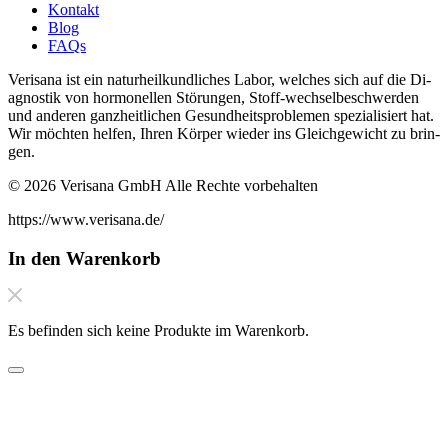
Kontakt
Blog
FAQs
Verisana ist ein naturheilkundliches La­bor, welches sich auf die Di­
ag­nos­tik von hor­monellen Störun­gen, Stof­f-wech­selbeschw­er­den
und an­deren ganzheitlichen Gesund­heit­sprob­le­men spezial­isiert hat.
Wir möchten helfen, Ihren Kör­per wieder ins Gle­ichgewicht zu brin­
gen.
© 2026 Verisana GmbH Alle Rechte vorbehalten
https://www.verisana.de/
In den Warenkorb
Es befinden sich keine Produkte im Warenkorb.