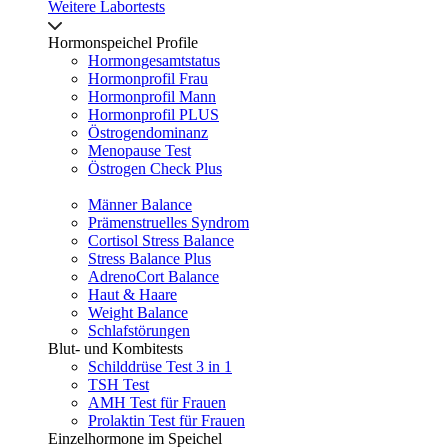
Weitere Labortests
Hormonspeichel Profile
Hormongesamtstatus
Hormonprofil Frau
Hormonprofil Mann
Hormonprofil PLUS
Östrogendominanz
Menopause Test
Östrogen Check Plus
Männer Balance
Prämenstruelles Syndrom
Cortisol Stress Balance
Stress Balance Plus
AdrenoCort Balance
Haut & Haare
Weight Balance
Schlafstörungen
Blut- und Kombitests
Schilddrüse Test 3 in 1
TSH Test
AMH Test für Frauen
Prolaktin Test für Frauen
Einzelhormone im Speichel