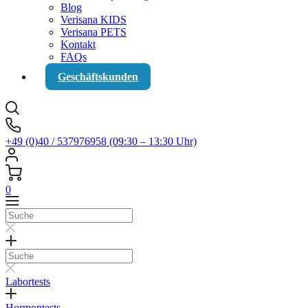
Blog
Verisana KIDS
Verisana PETS
Kontakt
FAQs
Geschäftskunden
+49 (0)40 / 537976958 (09:30 – 13:30 Uhr)
0
Suche
Suche
Labortests
Hormontests