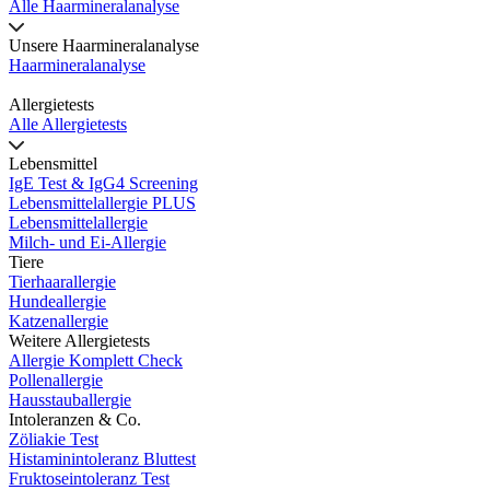
Alle Haarmineralanalyse
Unsere Haarmineralanalyse
Haarmineralanalyse
Allergietests
Alle Allergietests
Lebensmittel
IgE Test & IgG4 Screening
Lebensmittelallergie PLUS
Lebensmittelallergie
Milch- und Ei-Allergie
Tiere
Tierhaarallergie
Hundeallergie
Katzenallergie
Weitere Allergietests
Allergie Komplett Check
Pollenallergie
Hausstauballergie
Intoleranzen & Co.
Zöliakie Test
Histaminintoleranz Bluttest
Fruktoseintoleranz Test