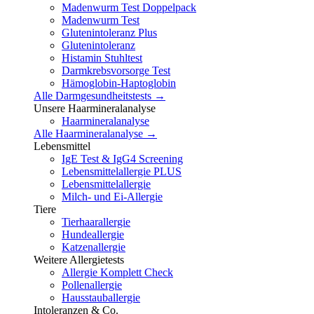
Madenwurm Test Doppelpack
Madenwurm Test
Glutenintoleranz Plus
Glutenintoleranz
Histamin Stuhltest
Darmkrebsvorsorge Test
Hämoglobin-Haptoglobin
Alle Darmgesundheitstests →
Unsere Haarmineralanalyse
Haarmineralanalyse
Alle Haarmineralanalyse →
Lebensmittel
IgE Test & IgG4 Screening
Lebensmittelallergie PLUS
Lebensmittelallergie
Milch- und Ei-Allergie
Tiere
Tierhaarallergie
Hundeallergie
Katzenallergie
Weitere Allergietests
Allergie Komplett Check
Pollenallergie
Hausstauballergie
Intoleranzen & Co.