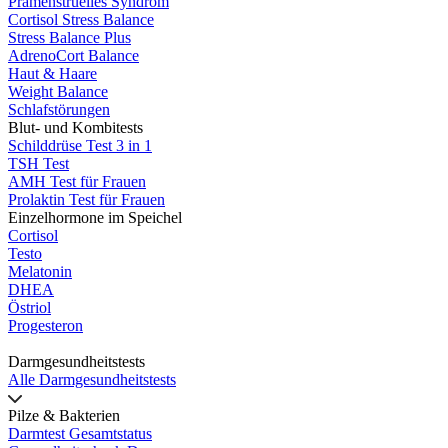
Prämenstruelles Syndrom
Cortisol Stress Balance
Stress Balance Plus
AdrenoCort Balance
Haut & Haare
Weight Balance
Schlafstörungen
Blut- und Kombitests
Schilddrüse Test 3 in 1
TSH Test
AMH Test für Frauen
Prolaktin Test für Frauen
Einzelhormone im Speichel
Cortisol
Testo
Melatonin
DHEA
Östriol
Progesteron
Darmgesundheitstests
Alle Darmgesundheitstests
Pilze & Bakterien
Darmtest Gesamtstatus