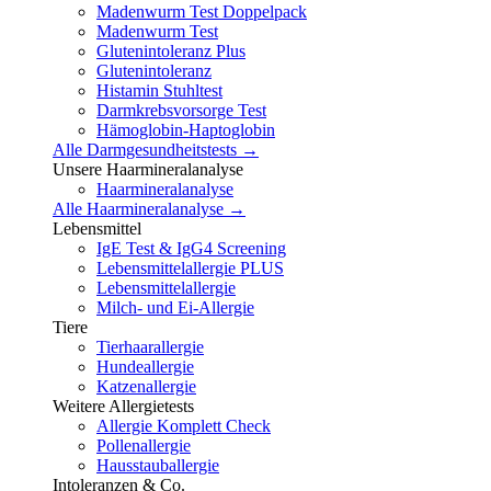
Madenwurm Test Doppelpack
Madenwurm Test
Glutenintoleranz Plus
Glutenintoleranz
Histamin Stuhltest
Darmkrebsvorsorge Test
Hämoglobin-Haptoglobin
Alle Darmgesundheitstests →
Unsere Haarmineralanalyse
Haarmineralanalyse
Alle Haarmineralanalyse →
Lebensmittel
IgE Test & IgG4 Screening
Lebensmittelallergie PLUS
Lebensmittelallergie
Milch- und Ei-Allergie
Tiere
Tierhaarallergie
Hundeallergie
Katzenallergie
Weitere Allergietests
Allergie Komplett Check
Pollenallergie
Hausstauballergie
Intoleranzen & Co.