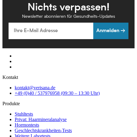
Nichts verpassen!
Newsletter abonnieren für Gesundheits-Updates
Email
Anmelden →
Kontakt
kontakt@verisana.de
+49 (0)40 / 537976958 (09:30 – 13:30 Uhr)
Produkte
Stuhltests
Privat: Haarmineralanalyse
Hormontests
Geschlechtskrankheiten-Tests
Weitere Labortests