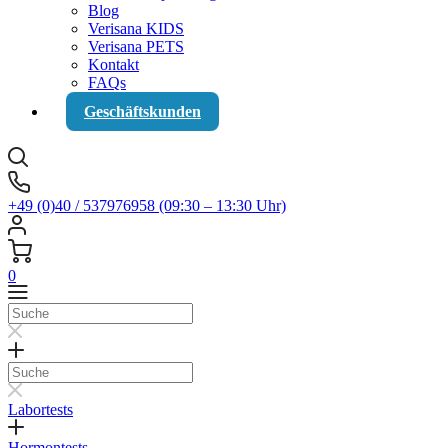
Blog
Verisana KIDS
Verisana PETS
Kontakt
FAQs
Geschäftskunden
+49 (0)40 / 537976958 (09:30 – 13:30 Uhr)
0
Suche
Suche
Labortests
Hormontests