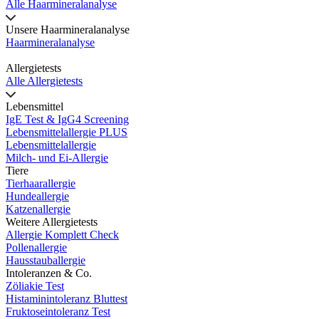
Alle Haarmineralanalyse
Unsere Haarmineralanalyse
Haarmineralanalyse
Allergietests
Alle Allergietests
Lebensmittel
IgE Test & IgG4 Screening
Lebensmittelallergie PLUS
Lebensmittelallergie
Milch- und Ei-Allergie
Tiere
Tierhaarallergie
Hundeallergie
Katzenallergie
Weitere Allergietests
Allergie Komplett Check
Pollenallergie
Hausstauballergie
Intoleranzen & Co.
Zöliakie Test
Histaminintoleranz Bluttest
Fruktoseintoleranz Test