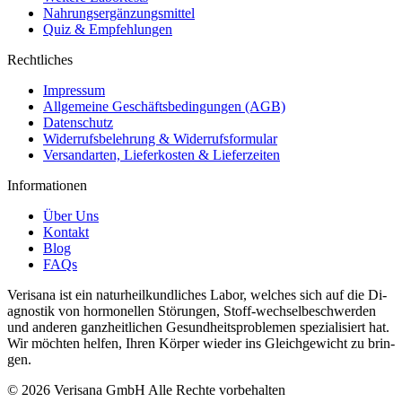
Nahrungsergänzungsmittel
Quiz & Empfehlungen
Rechtliches
Impressum
Allgemeine Geschäftsbedingungen (AGB)
Datenschutz
Widerrufsbelehrung & Widerrufsformular
Versandarten, Lieferkosten & Lieferzeiten
Informationen
Über Uns
Kontakt
Blog
FAQs
Verisana ist ein naturheilkundliches La­bor, welches sich auf die Di­
ag­nos­tik von hor­monellen Störun­gen, Stof­f-wech­selbeschw­er­den
und an­deren ganzheitlichen Gesund­heit­sprob­le­men spezial­isiert hat.
Wir möchten helfen, Ihren Kör­per wieder ins Gle­ichgewicht zu brin­
gen.
© 2026 Verisana GmbH Alle Rechte vorbehalten