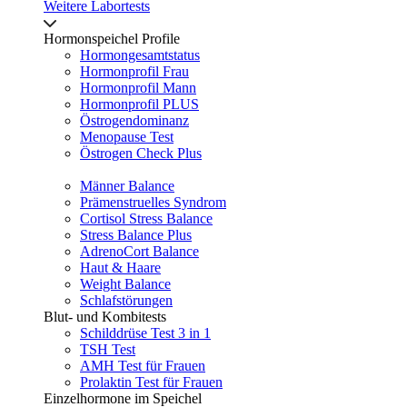
Weitere Labortests
Hormonspeichel Profile
Hormongesamtstatus
Hormonprofil Frau
Hormonprofil Mann
Hormonprofil PLUS
Östrogendominanz
Menopause Test
Östrogen Check Plus
Männer Balance
Prämenstruelles Syndrom
Cortisol Stress Balance
Stress Balance Plus
AdrenoCort Balance
Haut & Haare
Weight Balance
Schlafstörungen
Blut- und Kombitests
Schilddrüse Test 3 in 1
TSH Test
AMH Test für Frauen
Prolaktin Test für Frauen
Einzelhormone im Speichel