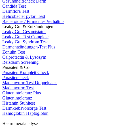
Gesundheitscheck Darm
Candida Test
Darmflora Test
Helicobacter pylori Test
Bacteroides / Firmicutes Verhältnis
Leaky Gut & Entzündungen
Leaky Gut Gesamtstatus
Leaky Gut Test Complete
Leaky Gut Syndrom Test
Darmentzündungen-Test Plus
Zonulin Test
Calprotectin & Lysozym
Reizdarm Screening
Parasiten & Co.
Parasiten Komplett Check
Parasitencheck
Madenwurm Test Doppelpack
Madenwurm Test
Glutenintoleranz Plus
Glutenintoleranz
Histamin Stuhltest
Darmkrebsvorsorge Test
Hämoglobin-Haptoglobin
Haarmineralanalyse