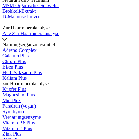
MSM Organischer Schwefel
Brokkoli-Extrakt
D-Mannose Pulver
Zur Haarmineralanalyse
Alle Zur Haarmineralanalyse
Nahrungsergänzungsmittel
Adreno Complex
Calcium Plus
Chrom Plus
Eisen Plus
HCL Salzsäure Plus
Kalium Plus
zur Haarmineralanalyse
Kupfer Plus
Magnesium Plus
Min-Plex
Paradren (vegan)
Symthymo
Verdauungsenzyme
Vitamin B6 Plus
Vitamin E Plus
Zink Plus