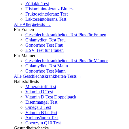
Zöliakie Test
Histaminintoleranz Bluttest
Fruktoseintoleranz Test
Laktoseintoleranz Test
Alle Allergietests →
Für Frauen
Geschlechtskrankheiten Test Plus für Frauen
Chlamydien Test Frau
Gonorrhoe Test Frau
HSV Test für Frauen
Für Männer
Geschlechtskrankheiten Test Plus für Männer
Chlamydien Test Mann
Gonorrhoe Test Mann
Alle Geschlechtskrankheiten-Tests →
Nährstofftests
Mineralstoff Test
Vitamin D Test
Vitamin D Test Doppelpack
Eisenmangel Test
Omega-3 Test
Vitamin B12 Test
Aminosäuren Test
Coenzym Q10 Test
Gesundheitschecks