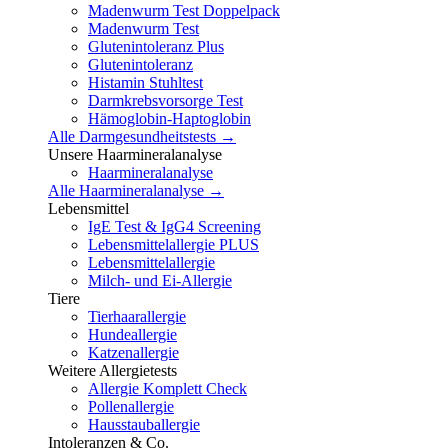
Madenwurm Test Doppelpack
Madenwurm Test
Glutenintoleranz Plus
Glutenintoleranz
Histamin Stuhltest
Darmkrebsvorsorge Test
Hämoglobin-Haptoglobin
Alle Darmgesundheitstests →
Unsere Haarmineralanalyse
Haarmineralanalyse
Alle Haarmineralanalyse →
Lebensmittel
IgE Test & IgG4 Screening
Lebensmittelallergie PLUS
Lebensmittelallergie
Milch- und Ei-Allergie
Tiere
Tierhaarallergie
Hundeallergie
Katzenallergie
Weitere Allergietests
Allergie Komplett Check
Pollenallergie
Hausstauballergie
Intoleranzen & Co.