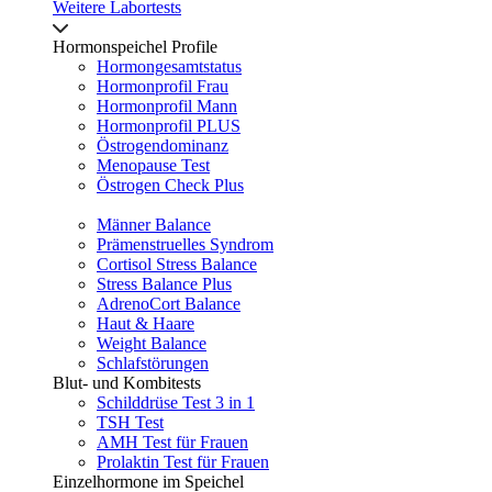
Weitere Labortests
Hormonspeichel Profile
Hormongesamtstatus
Hormonprofil Frau
Hormonprofil Mann
Hormonprofil PLUS
Östrogendominanz
Menopause Test
Östrogen Check Plus
Männer Balance
Prämenstruelles Syndrom
Cortisol Stress Balance
Stress Balance Plus
AdrenoCort Balance
Haut & Haare
Weight Balance
Schlafstörungen
Blut- und Kombitests
Schilddrüse Test 3 in 1
TSH Test
AMH Test für Frauen
Prolaktin Test für Frauen
Einzelhormone im Speichel