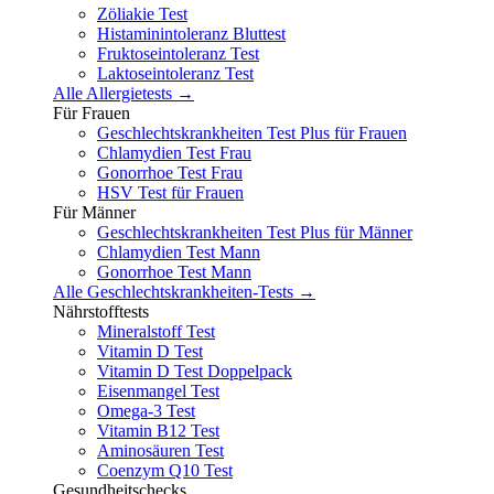
Zöliakie Test
Histaminintoleranz Bluttest
Fruktoseintoleranz Test
Laktoseintoleranz Test
Alle Allergietests →
Für Frauen
Geschlechtskrankheiten Test Plus für Frauen
Chlamydien Test Frau
Gonorrhoe Test Frau
HSV Test für Frauen
Für Männer
Geschlechtskrankheiten Test Plus für Männer
Chlamydien Test Mann
Gonorrhoe Test Mann
Alle Geschlechtskrankheiten-Tests →
Nährstofftests
Mineralstoff Test
Vitamin D Test
Vitamin D Test Doppelpack
Eisenmangel Test
Omega-3 Test
Vitamin B12 Test
Aminosäuren Test
Coenzym Q10 Test
Gesundheitschecks