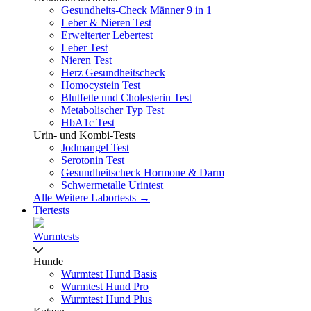
Gesundheits-Check Männer 9 in 1
Leber & Nieren Test
Erweiterter Lebertest
Leber Test
Nieren Test
Herz Gesundheitscheck
Homocystein Test
Blutfette und Cholesterin Test
Metabolischer Typ Test
HbA1c Test
Urin- und Kombi-Tests
Jodmangel Test
Serotonin Test
Gesundheitscheck Hormone & Darm
Schwermetalle Urintest
Alle Weitere Labortests →
Tiertests
Wurmtests
Hunde
Wurmtest Hund Basis
Wurmtest Hund Pro
Wurmtest Hund Plus