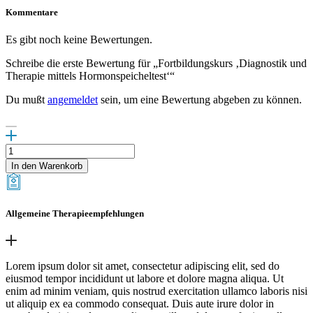
Kommentare
Es gibt noch keine Bewertungen.
Schreibe die erste Bewertung für „Fortbildungskurs ‚Diagnostik und
Therapie mittels Hormonspeicheltest‘“
Du mußt
angemeldet
sein, um eine Bewertung abgeben zu können.
Fortbildungskurs
'Diagnostik
In den Warenkorb
und
Therapie
mittels
Hormonspeicheltest'
Allgemeine Therapieempfehlungen
Menge
Lorem ipsum dolor sit amet, consectetur adipiscing elit, sed do
eiusmod tempor incididunt ut labore et dolore magna aliqua. Ut
enim ad minim veniam, quis nostrud exercitation ullamco laboris nisi
ut aliquip ex ea commodo consequat. Duis aute irure dolor in