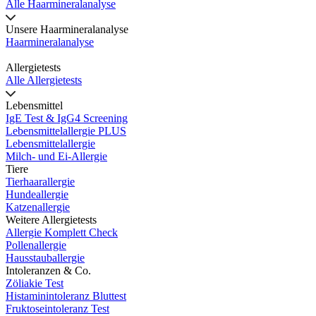
Alle Haarmineralanalyse
Unsere Haarmineralanalyse
Haarmineralanalyse
Allergietests
Alle Allergietests
Lebensmittel
IgE Test & IgG4 Screening
Lebensmittelallergie PLUS
Lebensmittelallergie
Milch- und Ei-Allergie
Tiere
Tierhaarallergie
Hundeallergie
Katzenallergie
Weitere Allergietests
Allergie Komplett Check
Pollenallergie
Hausstauballergie
Intoleranzen & Co.
Zöliakie Test
Histaminintoleranz Bluttest
Fruktoseintoleranz Test