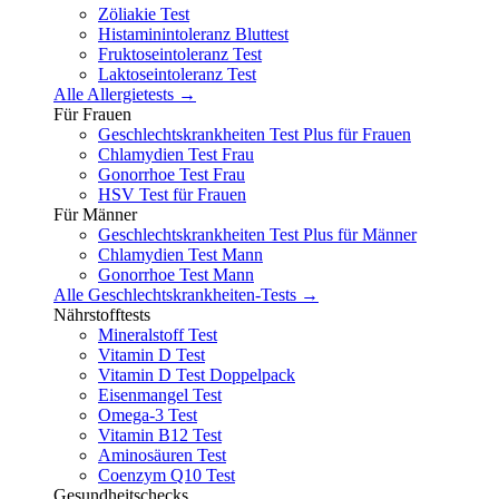
Zöliakie Test
Histaminintoleranz Bluttest
Fruktoseintoleranz Test
Laktoseintoleranz Test
Alle Allergietests →
Für Frauen
Geschlechtskrankheiten Test Plus für Frauen
Chlamydien Test Frau
Gonorrhoe Test Frau
HSV Test für Frauen
Für Männer
Geschlechtskrankheiten Test Plus für Männer
Chlamydien Test Mann
Gonorrhoe Test Mann
Alle Geschlechtskrankheiten-Tests →
Nährstofftests
Mineralstoff Test
Vitamin D Test
Vitamin D Test Doppelpack
Eisenmangel Test
Omega-3 Test
Vitamin B12 Test
Aminosäuren Test
Coenzym Q10 Test
Gesundheitschecks