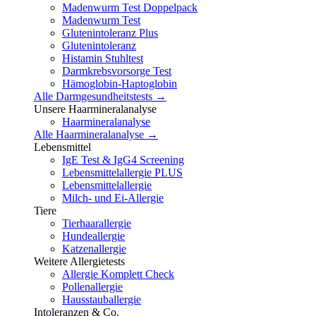
Madenwurm Test Doppelpack
Madenwurm Test
Glutenintoleranz Plus
Glutenintoleranz
Histamin Stuhltest
Darmkrebsvorsorge Test
Hämoglobin-Haptoglobin
Alle Darmgesundheitstests →
Unsere Haarmineralanalyse
Haarmineralanalyse
Alle Haarmineralanalyse →
Lebensmittel
IgE Test & IgG4 Screening
Lebensmittelallergie PLUS
Lebensmittelallergie
Milch- und Ei-Allergie
Tiere
Tierhaarallergie
Hundeallergie
Katzenallergie
Weitere Allergietests
Allergie Komplett Check
Pollenallergie
Hausstauballergie
Intoleranzen & Co.