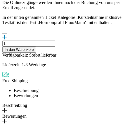
Die Onlinezugänge werden Ihnen nach der Buchung von uns per
Email zugesendet.
In der unten genannten Ticket-Kategorie ‚Kursteilnahme inklusive
Testkit‘ ist der Test ‚Hormonprofil Frau/Mann‘ mit enthalten.
Fortbildungskurs
'Diagnostik
In den Warenkorb
und
Verfügbarkeit: Sofort lieferbar
Therapie
mittels
Lieferzeit: 1-3 Werktage
Hormonspeicheltest'
Menge
Free Shipping
Beschreibung
Bewertungen
Beschreibung
Bewertungen