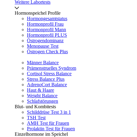
Weitere Labortests
Hormonspeichel Profile
Hormongesamtstatus
Hormonprofil Frau
Hormonprofil Mann
Hormonprofil PLUS
Östrogendominanz
Menopause Test
Östrogen Check Plus
Männer Balance
Prämenstruelles Syndrom
Cortisol Stress Balance
Stress Balance Plus
AdrenoCort Balance
Haut & Haare
Weight Balance
Schlafstörungen
Blut- und Kombitests
Schilddrüse Test 3 in 1
TSH Test
AMH Test für Frauen
Prolaktin Test für Frauen
Einzelhormone im Speichel