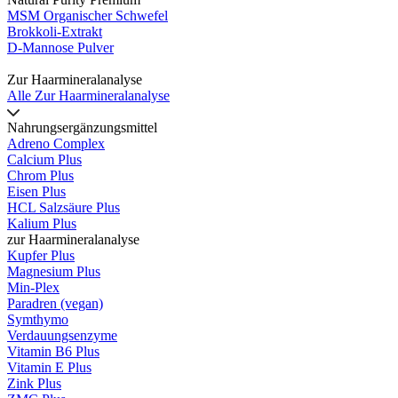
MSM Organischer Schwefel
Brokkoli-Extrakt
D-Mannose Pulver
Zur Haarmineralanalyse
Alle Zur Haarmineralanalyse
Nahrungsergänzungsmittel
Adreno Complex
Calcium Plus
Chrom Plus
Eisen Plus
HCL Salzsäure Plus
Kalium Plus
zur Haarmineralanalyse
Kupfer Plus
Magnesium Plus
Min-Plex
Paradren (vegan)
Symthymo
Verdauungsenzyme
Vitamin B6 Plus
Vitamin E Plus
Zink Plus