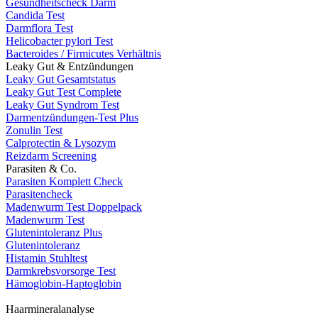
Gesundheitscheck Darm
Candida Test
Darmflora Test
Helicobacter pylori Test
Bacteroides / Firmicutes Verhältnis
Leaky Gut & Entzündungen
Leaky Gut Gesamtstatus
Leaky Gut Test Complete
Leaky Gut Syndrom Test
Darmentzündungen-Test Plus
Zonulin Test
Calprotectin & Lysozym
Reizdarm Screening
Parasiten & Co.
Parasiten Komplett Check
Parasitencheck
Madenwurm Test Doppelpack
Madenwurm Test
Glutenintoleranz Plus
Glutenintoleranz
Histamin Stuhltest
Darmkrebsvorsorge Test
Hämoglobin-Haptoglobin
Haarmineralanalyse