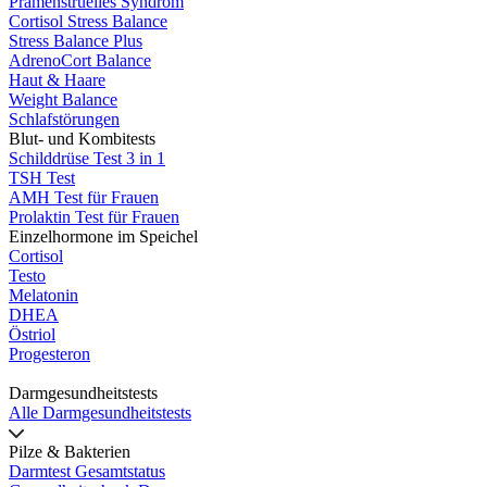
Prämenstruelles Syndrom
Cortisol Stress Balance
Stress Balance Plus
AdrenoCort Balance
Haut & Haare
Weight Balance
Schlafstörungen
Blut- und Kombitests
Schilddrüse Test 3 in 1
TSH Test
AMH Test für Frauen
Prolaktin Test für Frauen
Einzelhormone im Speichel
Cortisol
Testo
Melatonin
DHEA
Östriol
Progesteron
Darmgesundheitstests
Alle Darmgesundheitstests
Pilze & Bakterien
Darmtest Gesamtstatus