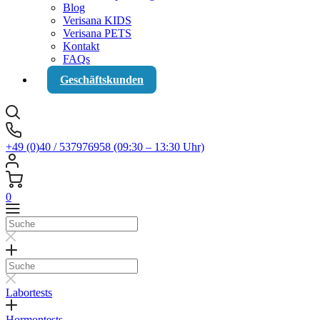
Blog
Verisana KIDS
Verisana PETS
Kontakt
FAQs
Geschäftskunden
+49 (0)40 / 537976958 (09:30 – 13:30 Uhr)
0
Suche
Suche
Labortests
Hormontests