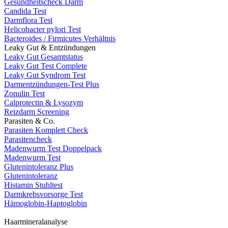
Gesundheitscheck Darm
Candida Test
Darmflora Test
Helicobacter pylori Test
Bacteroides / Firmicutes Verhältnis
Leaky Gut & Entzündungen
Leaky Gut Gesamtstatus
Leaky Gut Test Complete
Leaky Gut Syndrom Test
Darmentzündungen-Test Plus
Zonulin Test
Calprotectin & Lysozym
Reizdarm Screening
Parasiten & Co.
Parasiten Komplett Check
Parasitencheck
Madenwurm Test Doppelpack
Madenwurm Test
Glutenintoleranz Plus
Glutenintoleranz
Histamin Stuhltest
Darmkrebsvorsorge Test
Hämoglobin-Haptoglobin
Haarmineralanalyse