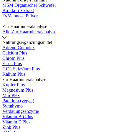
MSM Organischer Schwefel
Brokkoli-Extrakt
D-Mannose Pulver
Zur Haarmineralanalyse
Alle Zur Haarmineralanalyse
Nahrungsergänzungsmittel
Adreno Complex
Calcium Plus
Chrom Plus
Eisen Plus
HCL Salzsäure Plus
Kalium Plus
zur Haarmineralanalyse
Kupfer Plus
Magnesium Plus
Min-Plex
Paradren (vegan)
Symthymo
Verdauungsenzyme
Vitamin B6 Plus
Vitamin E Plus
Zink Plus