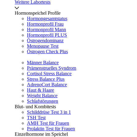
Weitere Labortests
Hormonspeichel Profile
Hormongesamtstatus
Hormonprofil Frau
Hormonprofil Mann
Hormonprofil PLUS
Östrogendominanz
Menopause Test
Östrogen Check Plus
Männer Balance
Prämenstruelles Syndrom
Cortisol Stress Balance
Stress Balance Plus
AdrenoCort Balance
Haut & Haare
Weight Balance
Schlafstörungen
Blut- und Kombitests
Schilddrüse Test 3 in 1
TSH Test
AMH Test für Frauen
Prolaktin Test für Frauen
Einzelhormone im Speichel