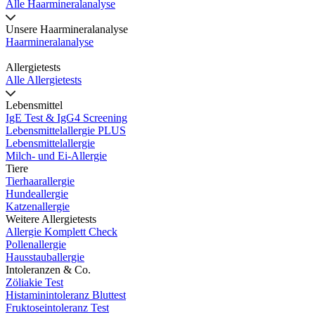
Alle Haarmineralanalyse
Unsere Haarmineralanalyse
Haarmineralanalyse
Allergietests
Alle Allergietests
Lebensmittel
IgE Test & IgG4 Screening
Lebensmittelallergie PLUS
Lebensmittelallergie
Milch- und Ei-Allergie
Tiere
Tierhaarallergie
Hundeallergie
Katzenallergie
Weitere Allergietests
Allergie Komplett Check
Pollenallergie
Hausstauballergie
Intoleranzen & Co.
Zöliakie Test
Histaminintoleranz Bluttest
Fruktoseintoleranz Test