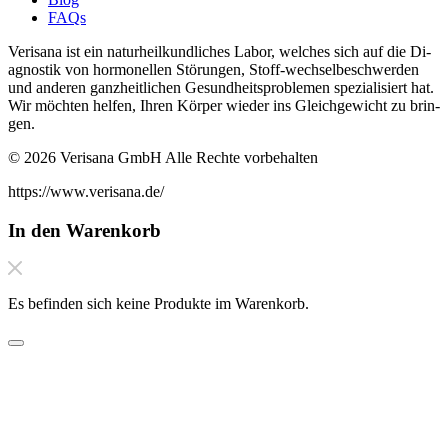
FAQs
Verisana ist ein naturheilkundliches La­bor, welches sich auf die Di­
ag­nos­tik von hor­monellen Störun­gen, Stof­f-wech­selbeschw­er­den
und an­deren ganzheitlichen Gesund­heit­sprob­le­men spezial­isiert hat.
Wir möchten helfen, Ihren Kör­per wieder ins Gle­ichgewicht zu brin­
gen.
© 2026 Verisana GmbH Alle Rechte vorbehalten
https://www.verisana.de/
In den Warenkorb
Es befinden sich keine Produkte im Warenkorb.