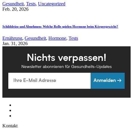
Gesundheit
,
Tests
,
Uncategorized
Feb. 20, 2026
Schilddrüse und Abnehmen: Welche Rolle spielen Hormone beim Körpergewicht?
Ernährung
,
Gesundheit
,
Hormone
,
Tests
Jan. 31, 2026
Nichts verpassen!
Newsletter abonnieren für Gesundheits-Updates
Email
Anmelden →
Kontakt