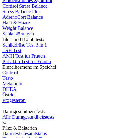
Prämenstruelles Syndrom
Cortisol Stress Balance
Stress Balance Plus
AdrenoCort Balance
Haut & Haare
Weight Balance
Schlafstörungen
Blut- und Kombitests
Schilddrüse Test 3 in 1
TSH Test
AMH Test für Frauen
Prolaktin Test für Frauen
Einzelhormone im Speichel
Cortisol
Testo
Melatonin
DHEA
Östriol
Progesteron
Darmgesundheitstests
Alle Darmgesundheitstests
Pilze & Bakterien
Darmtest Gesamtstatus