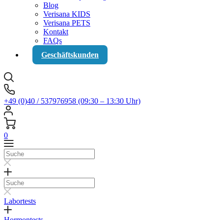
Blog
Verisana KIDS
Verisana PETS
Kontakt
FAQs
Geschäftskunden
+49 (0)40 / 537976958 (09:30 – 13:30 Uhr)
0
Suche
Suche
Labortests
Hormontests