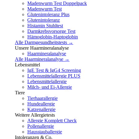
Madenwurm Test Doppelpack
Madenwurm Test
Glutenintoleranz Plus
Glutenintoleranz
Histamin Stuhltest
Darmkrebsvorsorge Test
Hämoglobin-Haptoglobin
Alle Darmgesundheitstests →
Unsere Haarmineralanalyse
Haarmineralanalyse
Alle Haarmineralanalyse →
Lebensmittel
IgE Test & IgG4 Screening
Lebensmittelallergie PLUS
Lebensmittelallergie
Milch- und Ei-Allergie
Tiere
Tierhaarallergie
Hundeallergie
Katzenallergie
Weitere Allergietests
Allergie Komplett Check
Pollenallergie
Hausstauballergie
Intoleranzen & Co.