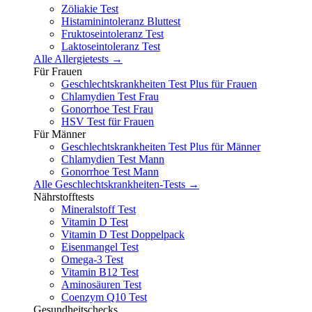
Zöliakie Test
Histaminintoleranz Bluttest
Fruktoseintoleranz Test
Laktoseintoleranz Test
Alle Allergietests →
Für Frauen
Geschlechtskrankheiten Test Plus für Frauen
Chlamydien Test Frau
Gonorrhoe Test Frau
HSV Test für Frauen
Für Männer
Geschlechtskrankheiten Test Plus für Männer
Chlamydien Test Mann
Gonorrhoe Test Mann
Alle Geschlechtskrankheiten-Tests →
Nährstofftests
Mineralstoff Test
Vitamin D Test
Vitamin D Test Doppelpack
Eisenmangel Test
Omega-3 Test
Vitamin B12 Test
Aminosäuren Test
Coenzym Q10 Test
Gesundheitschecks