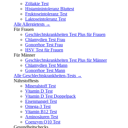
Zöliakie Test
Histaminintoleranz Bluttest
Fruktoseintoleranz Test
Laktoseintoleranz Test
Alle Allergietests →
Für Frauen
Geschlechtskrankheiten Test Plus für Frauen
Chlamydien Test Frau
Gonorrhoe Test Frau
HSV Test für Frauen
Für Männer
Geschlechtskrankheiten Test Plus für Männer
Chlamydien Test Mann
Gonorrhoe Test Mann
Alle Geschlechtskrankheiten-Tests →
Nährstofftests
Mineralstoff Test
Vitamin D Test
Vitamin D Test Doppelpack
Eisenmangel Test
Omega-3 Test
Vitamin B12 Test
Aminosäuren Test
Coenzym Q10 Test
Gesundheitschecks