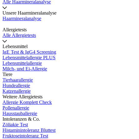
Alle Haarmineralanalyse
Unsere Haarmineralanalyse
Haarmineralanalyse
Allergietests
Alle Allergietests
Lebensmittel
IgE Test & IgG4 Screening
Lebensmittelallergie PLUS
Lebensmittelallergie
Milch- und Ei-Allergie
Tiere
Tierhaarallergie
Hundeallergie
Katzenallergie
Weitere Allergietests
Allergie Komplett Check
Pollenallergie
Hausstauballergie
Intoleranzen & Co.
Zöliakie Test
Histaminintoleranz Bluttest
Fruktoseintoleranz Test