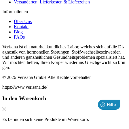
Versandarten, Lieferkosten & Lieferzeiten
Informationen
Über Uns
Kontakt
Blog
FAQs
Verisana ist ein naturheilkundliches La­bor, welches sich auf die Di­
ag­nos­tik von hor­monellen Störun­gen, Stof­f-wech­selbeschw­er­den
und an­deren ganzheitlichen Gesund­heit­sprob­le­men spezial­isiert hat.
Wir möchten helfen, Ihren Kör­per wieder ins Gle­ichgewicht zu brin­
gen.
© 2026 Verisana GmbH Alle Rechte vorbehalten
https://www.verisana.de/
In den Warenkorb
Es befinden sich keine Produkte im Warenkorb.