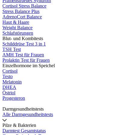
Prämenstruelles Syndrom
Cortisol Stress Balance
Stress Balance Plus
AdrenoCort Balance
Haut & Haare
Weight Balance
Schlafstörungen
Blut- und Kombitests
Schilddrüse Test 3 in 1
TSH Test
AMH Test für Frauen
Prolaktin Test für Frauen
Einzelhormone im Speichel
Cortisol
Testo
Melatonin
DHEA
Östriol
Progesteron
Darmgesundheitstests
Alle Darmgesundheitstests
Pilze & Bakterien
Darmtest Gesamtstatus