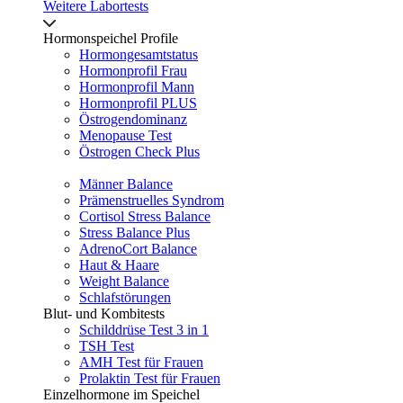
Weitere Labortests
Hormonspeichel Profile
Hormongesamtstatus
Hormonprofil Frau
Hormonprofil Mann
Hormonprofil PLUS
Östrogendominanz
Menopause Test
Östrogen Check Plus
Männer Balance
Prämenstruelles Syndrom
Cortisol Stress Balance
Stress Balance Plus
AdrenoCort Balance
Haut & Haare
Weight Balance
Schlafstörungen
Blut- und Kombitests
Schilddrüse Test 3 in 1
TSH Test
AMH Test für Frauen
Prolaktin Test für Frauen
Einzelhormone im Speichel