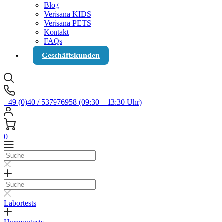
Blog
Verisana KIDS
Verisana PETS
Kontakt
FAQs
Geschäftskunden
+49 (0)40 / 537976958 (09:30 – 13:30 Uhr)
0
Suche
Suche
Labortests
Hormontests