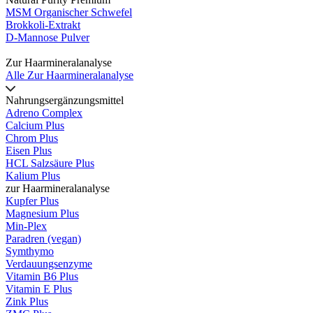
MSM Organischer Schwefel
Brokkoli-Extrakt
D-Mannose Pulver
Zur Haarmineralanalyse
Alle Zur Haarmineralanalyse
Nahrungsergänzungsmittel
Adreno Complex
Calcium Plus
Chrom Plus
Eisen Plus
HCL Salzsäure Plus
Kalium Plus
zur Haarmineralanalyse
Kupfer Plus
Magnesium Plus
Min-Plex
Paradren (vegan)
Symthymo
Verdauungsenzyme
Vitamin B6 Plus
Vitamin E Plus
Zink Plus