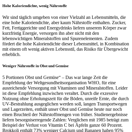
Hohe Kaloriendichte, wenig Nährstoffe
Wir sind täglich umgeben von einer Vielzahl an Lebensmitteln, die
eine hohe Kaloriendichte, aber kaum Nährstoffe enthalten. Zucker,
Fett, Fertiggerichte und Energydrinks liefern unserem Körper zwar
kurzfristig Energie, versorgen ihn aber nicht mit den
lebenswichtigen Mineralstoffen und Spurenelementen. Zudem
fördert die hohe Kaloriendichte dieser Lebensmittel, in Kombination
mit einem oft wenig aktiven Lebensstil, das Risiko für Übergewicht
erheblich.
Weniger Nährstoffe in Obst und Gemüse
5 Portionen Obst und Gemüse“ – Das war lange Zeit die
Empfehlung der Weltgesundheitsorganisation WHO, für eine
ausreichende Versorgung mit Vitaminen und Mineralstoffen. Leider
ist diese Empfehlung inzwischen veraltet. Durch die exzessive
Nutzung ohne Erholungszeit für die Böden, unreife Ernte, die durch
UV-Bestrahlung ausgeglichen werden soll, langen Transportwegen
und Lagerzeiten, enthält unser Obst und Gemüse heute nur noch
einen Bruchteil der Nährstoffmengen von früher. Studienergebnisse
liefern besorgniserregende Zahlen: Verglichen mit 1985 beträgt zum
Beispiel der Verlust von Vitamin C bei Äpfeln ganze 60 Prozent.
Brokkoli enthält 73% weniger Calcium und Bananen haben 95%