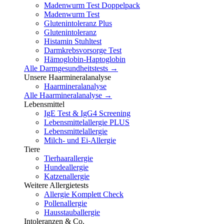
Madenwurm Test Doppelpack
Madenwurm Test
Glutenintoleranz Plus
Glutenintoleranz
Histamin Stuhltest
Darmkrebsvorsorge Test
Hämoglobin-Haptoglobin
Alle Darmgesundheitstests →
Unsere Haarmineralanalyse
Haarmineralanalyse
Alle Haarmineralanalyse →
Lebensmittel
IgE Test & IgG4 Screening
Lebensmittelallergie PLUS
Lebensmittelallergie
Milch- und Ei-Allergie
Tiere
Tierhaarallergie
Hundeallergie
Katzenallergie
Weitere Allergietests
Allergie Komplett Check
Pollenallergie
Hausstauballergie
Intoleranzen & Co.