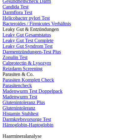
Gesundheitscheck Darm
Candida Test
Darmflora Test
Helicobacter pylori Test
Bacteroides / Firmicutes Verhältnis
Leaky Gut & Entzündungen
Leaky Gut Gesamtstatus
Leaky Gut Test Complete
Leaky Gut Syndrom Test
Darmentzündungen-Test Plus
Zonulin Test
Calprotectin & Lysozym
Reizdarm Screening
Parasiten & Co.
Parasiten Komplett Check
Parasitencheck
Madenwurm Test Doppelpack
Madenwurm Test
Glutenintoleranz Plus
Glutenintoleranz
Histamin Stuhltest
Darmkrebsvorsorge Test
Hämoglobin-Haptoglobin
Haarmineralanalyse