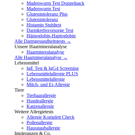
Madenwurm Test Doppelpack
Madenwurm Test
Glutenintoleranz Plus
Glutenintoleranz
Histamin Stuhltest
Darmkrebsvorsorge Test
Hämoglobin-Haptoglobin
Alle Darmgesundheitstests →
Unsere Haarmineralanalyse
Haarmineralanalyse
Alle Haarmineralanalyse →
Lebensmittel
IgE Test & IgG4 Screening
Lebensmittelallergie PLUS
Lebensmittelallergie
Milch- und Ei-Allergie
Tiere
Tierhaarallergie
Hundeallergie
Katzenallergie
Weitere Allergietests
Allergie Komplett Check
Pollenallergie
Hausstauballergie
Intoleranzen & Co.