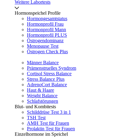
Weitere Labortests
Hormonspeichel Profile
Hormongesamtstatus
Hormonprofil Frau
Hormonprofil Mann
Hormonprofil PLUS
Östrogendominanz
Menopause Test
Östrogen Check Plus
Männer Balance
Prämenstruelles Syndrom
Cortisol Stress Balance
Stress Balance Plus
AdrenoCort Balance
Haut & Haare
Weight Balance
Schlafstörungen
Blut- und Kombitests
Schilddrüse Test 3 in 1
TSH Test
AMH Test für Frauen
Prolaktin Test für Frauen
Einzelhormone im Speichel