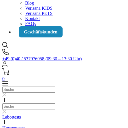
Blog
Verisana KIDS
Verisana PETS
Kontakt
FAQs
Geschäftskunden
+49 (0)40 / 537976958 (09:30 – 13:30 Uhr)
0
Suche
Suche
Labortests
Hormontests