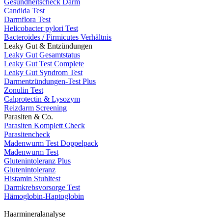
Gesundheitscheck Darm
Candida Test
Darmflora Test
Helicobacter pylori Test
Bacteroides / Firmicutes Verhältnis
Leaky Gut & Entzündungen
Leaky Gut Gesamtstatus
Leaky Gut Test Complete
Leaky Gut Syndrom Test
Darmentzündungen-Test Plus
Zonulin Test
Calprotectin & Lysozym
Reizdarm Screening
Parasiten & Co.
Parasiten Komplett Check
Parasitencheck
Madenwurm Test Doppelpack
Madenwurm Test
Glutenintoleranz Plus
Glutenintoleranz
Histamin Stuhltest
Darmkrebsvorsorge Test
Hämoglobin-Haptoglobin
Haarmineralanalyse