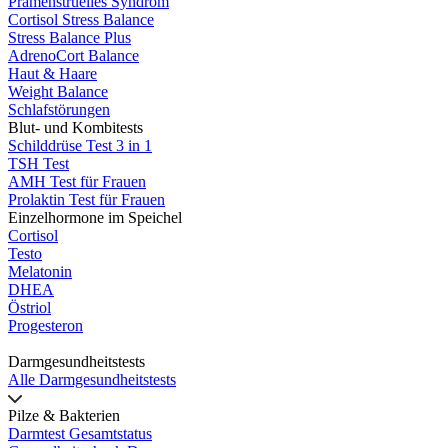
Prämenstruelles Syndrom
Cortisol Stress Balance
Stress Balance Plus
AdrenoCort Balance
Haut & Haare
Weight Balance
Schlafstörungen
Blut- und Kombitests
Schilddrüse Test 3 in 1
TSH Test
AMH Test für Frauen
Prolaktin Test für Frauen
Einzelhormone im Speichel
Cortisol
Testo
Melatonin
DHEA
Östriol
Progesteron
Darmgesundheitstests
Alle Darmgesundheitstests
Pilze & Bakterien
Darmtest Gesamtstatus