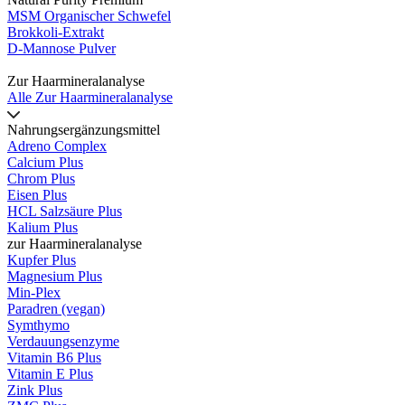
MSM Organischer Schwefel
Brokkoli-Extrakt
D-Mannose Pulver
Zur Haarmineralanalyse
Alle Zur Haarmineralanalyse
Nahrungsergänzungsmittel
Adreno Complex
Calcium Plus
Chrom Plus
Eisen Plus
HCL Salzsäure Plus
Kalium Plus
zur Haarmineralanalyse
Kupfer Plus
Magnesium Plus
Min-Plex
Paradren (vegan)
Symthymo
Verdauungsenzyme
Vitamin B6 Plus
Vitamin E Plus
Zink Plus