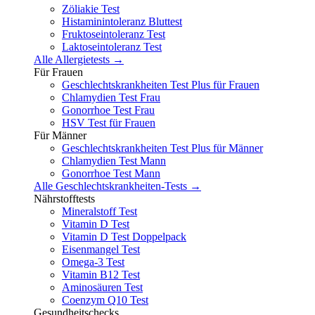
Zöliakie Test
Histaminintoleranz Bluttest
Fruktoseintoleranz Test
Laktoseintoleranz Test
Alle Allergietests →
Für Frauen
Geschlechtskrankheiten Test Plus für Frauen
Chlamydien Test Frau
Gonorrhoe Test Frau
HSV Test für Frauen
Für Männer
Geschlechtskrankheiten Test Plus für Männer
Chlamydien Test Mann
Gonorrhoe Test Mann
Alle Geschlechtskrankheiten-Tests →
Nährstofftests
Mineralstoff Test
Vitamin D Test
Vitamin D Test Doppelpack
Eisenmangel Test
Omega-3 Test
Vitamin B12 Test
Aminosäuren Test
Coenzym Q10 Test
Gesundheitschecks