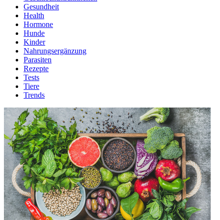
Gesundheit
Health
Hormone
Hunde
Kinder
Nahrungsergänzung
Parasiten
Rezepte
Tests
Tiere
Trends