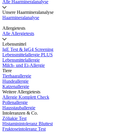
Alle Haarmineralanalyse
Unsere Haarmineralanalyse
Haarmineralanalyse
Allergietests
Alle Allergietests
Lebensmittel
IgE Test & IgG4 Screening
Lebensmittelallergie PLUS
Lebensmittelallergie
Milch- und Ei-Allergie
Tiere
Tierhaarallergie
Hundeallergie
Katzenallergie
Weitere Allergietests
Allergie Komplett Check
Pollenallergie
Hausstauballergie
Intoleranzen & Co.
Zöliakie Test
Histaminintoleranz Bluttest
Fruktoseintoleranz Test