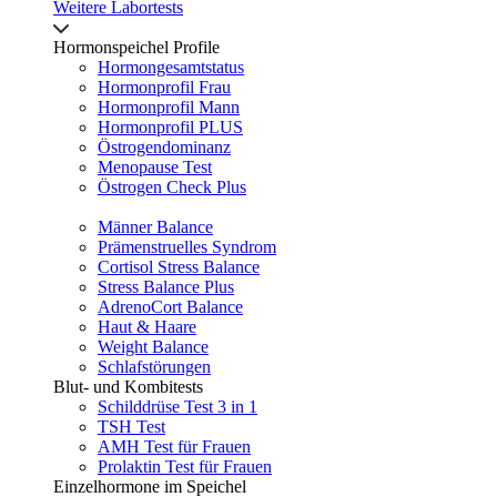
Weitere Labortests
Hormonspeichel Profile
Hormongesamtstatus
Hormonprofil Frau
Hormonprofil Mann
Hormonprofil PLUS
Östrogendominanz
Menopause Test
Östrogen Check Plus
Männer Balance
Prämenstruelles Syndrom
Cortisol Stress Balance
Stress Balance Plus
AdrenoCort Balance
Haut & Haare
Weight Balance
Schlafstörungen
Blut- und Kombitests
Schilddrüse Test 3 in 1
TSH Test
AMH Test für Frauen
Prolaktin Test für Frauen
Einzelhormone im Speichel