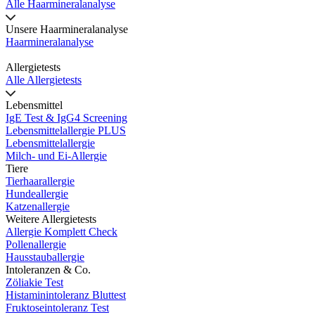
Alle Haarmineralanalyse
Unsere Haarmineralanalyse
Haarmineralanalyse
Allergietests
Alle Allergietests
Lebensmittel
IgE Test & IgG4 Screening
Lebensmittelallergie PLUS
Lebensmittelallergie
Milch- und Ei-Allergie
Tiere
Tierhaarallergie
Hundeallergie
Katzenallergie
Weitere Allergietests
Allergie Komplett Check
Pollenallergie
Hausstauballergie
Intoleranzen & Co.
Zöliakie Test
Histaminintoleranz Bluttest
Fruktoseintoleranz Test