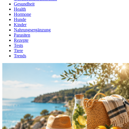
Gesundheit
Health
Hormone
Hunde
Kinder
Nahrungsergänzung
Parasiten
Rezepte
Tests
Tiere
Trends