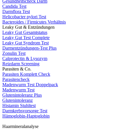
Gesundheitscheck Darm
Candida Test
Darmflora Test
Helicobacter pylori Test
Bacteroides / Firmicutes Verhältnis
Leaky Gut & Entzündungen
Leaky Gut Gesamtstatus
Leaky Gut Test Complete
Leaky Gut Syndrom Test
Darmentzündungen-Test Plus
Zonulin Test
Calprotectin & Lysozym
Reizdarm Screening
Parasiten & Co.
Parasiten Komplett Check
Parasitencheck
Madenwurm Test Doppelpack
Madenwurm Test
Glutenintoleranz Plus
Glutenintoleranz
Histamin Stuhltest
Darmkrebsvorsorge Test
Hämoglobin-Haptoglobin
Haarmineralanalyse