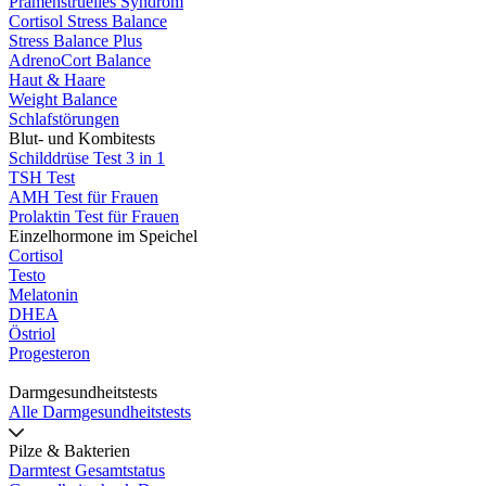
Prämenstruelles Syndrom
Cortisol Stress Balance
Stress Balance Plus
AdrenoCort Balance
Haut & Haare
Weight Balance
Schlafstörungen
Blut- und Kombitests
Schilddrüse Test 3 in 1
TSH Test
AMH Test für Frauen
Prolaktin Test für Frauen
Einzelhormone im Speichel
Cortisol
Testo
Melatonin
DHEA
Östriol
Progesteron
Darmgesundheitstests
Alle Darmgesundheitstests
Pilze & Bakterien
Darmtest Gesamtstatus