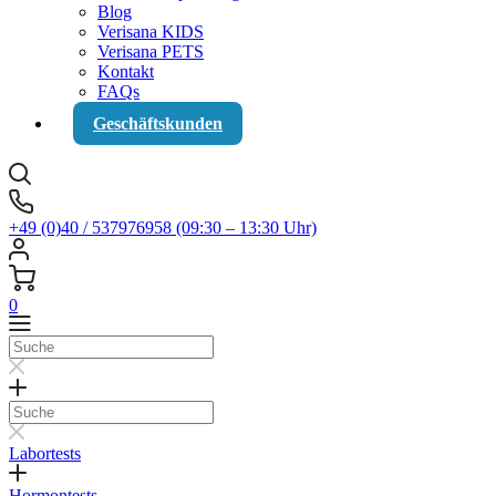
Blog
Verisana KIDS
Verisana PETS
Kontakt
FAQs
Geschäftskunden
+49 (0)40 / 537976958 (09:30 – 13:30 Uhr)
0
Suche
Suche
Labortests
Hormontests