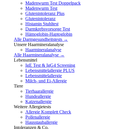
Madenwurm Test Doppelpack
Madenwurm Test
Glutenintoleranz Plus
Glutenintoleranz
Histamin Stuhltest
Darmkrebsvorsorge Test
Hämoglobin-Haptoglobin
Alle Darmgesundheitstests →
Unsere Haarmineralanalyse
Haarmineralanalyse
Alle Haarmineralanalyse →
Lebensmittel
IgE Test & IgG4 Screening
Lebensmittelallergie PLUS
Lebensmittelallergie
Milch- und Ei-Allergie
Tiere
Tierhaarallergie
Hundeallergie
Katzenallergie
Weitere Allergietests
Allergie Komplett Check
Pollenallergie
Hausstauballergie
Intoleranzen & Co.