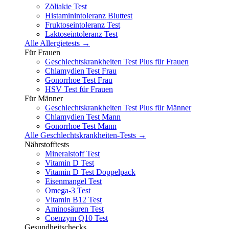
Zöliakie Test
Histaminintoleranz Bluttest
Fruktoseintoleranz Test
Laktoseintoleranz Test
Alle Allergietests →
Für Frauen
Geschlechtskrankheiten Test Plus für Frauen
Chlamydien Test Frau
Gonorrhoe Test Frau
HSV Test für Frauen
Für Männer
Geschlechtskrankheiten Test Plus für Männer
Chlamydien Test Mann
Gonorrhoe Test Mann
Alle Geschlechtskrankheiten-Tests →
Nährstofftests
Mineralstoff Test
Vitamin D Test
Vitamin D Test Doppelpack
Eisenmangel Test
Omega-3 Test
Vitamin B12 Test
Aminosäuren Test
Coenzym Q10 Test
Gesundheitschecks