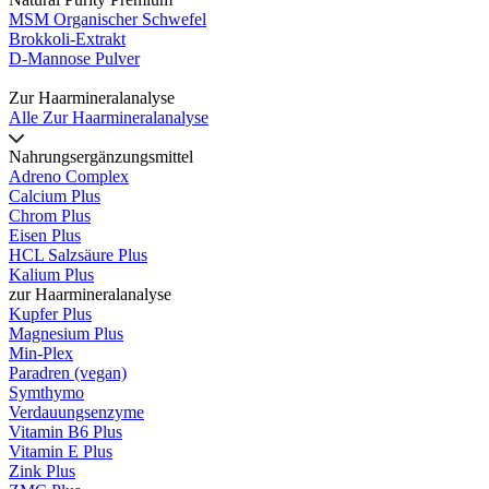
MSM Organischer Schwefel
Brokkoli-Extrakt
D-Mannose Pulver
Zur Haarmineralanalyse
Alle Zur Haarmineralanalyse
Nahrungsergänzungsmittel
Adreno Complex
Calcium Plus
Chrom Plus
Eisen Plus
HCL Salzsäure Plus
Kalium Plus
zur Haarmineralanalyse
Kupfer Plus
Magnesium Plus
Min-Plex
Paradren (vegan)
Symthymo
Verdauungsenzyme
Vitamin B6 Plus
Vitamin E Plus
Zink Plus