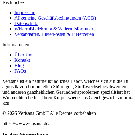
Rechtliches
Impressum
Allgemeine Geschäftsbedingungen (AGB)
Datenschutz
Widerrufsbelehrung & Widerrufsformular
Versandarten, Lieferkosten & Lieferzeiten
Informationen
Über Uns
Kontakt
Blog
FAQs
Verisana ist ein naturheilkundliches La­bor, welches sich auf die Di­
ag­nos­tik von hor­monellen Störun­gen, Stof­f-wech­selbeschw­er­den
und an­deren ganzheitlichen Gesund­heit­sprob­le­men spezial­isiert hat.
Wir möchten helfen, Ihren Kör­per wieder ins Gle­ichgewicht zu brin­
gen.
© 2026 Verisana GmbH Alle Rechte vorbehalten
https://www.verisana.de/