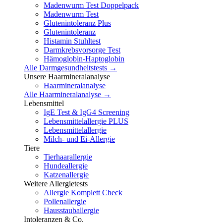
Madenwurm Test Doppelpack
Madenwurm Test
Glutenintoleranz Plus
Glutenintoleranz
Histamin Stuhltest
Darmkrebsvorsorge Test
Hämoglobin-Haptoglobin
Alle Darmgesundheitstests →
Unsere Haarmineralanalyse
Haarmineralanalyse
Alle Haarmineralanalyse →
Lebensmittel
IgE Test & IgG4 Screening
Lebensmittelallergie PLUS
Lebensmittelallergie
Milch- und Ei-Allergie
Tiere
Tierhaarallergie
Hundeallergie
Katzenallergie
Weitere Allergietests
Allergie Komplett Check
Pollenallergie
Hausstauballergie
Intoleranzen & Co.