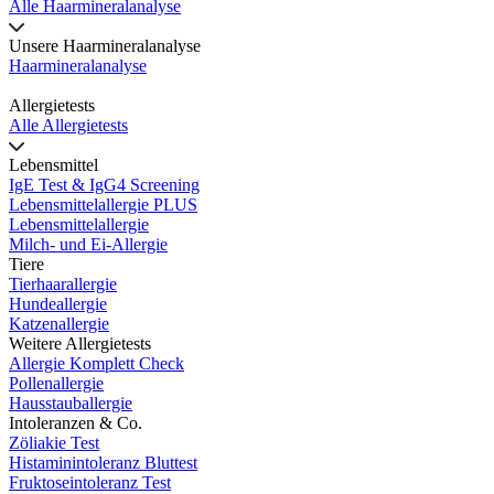
Alle Haarmineralanalyse
Unsere Haarmineralanalyse
Haarmineralanalyse
Allergietests
Alle Allergietests
Lebensmittel
IgE Test & IgG4 Screening
Lebensmittelallergie PLUS
Lebensmittelallergie
Milch- und Ei-Allergie
Tiere
Tierhaarallergie
Hundeallergie
Katzenallergie
Weitere Allergietests
Allergie Komplett Check
Pollenallergie
Hausstauballergie
Intoleranzen & Co.
Zöliakie Test
Histaminintoleranz Bluttest
Fruktoseintoleranz Test