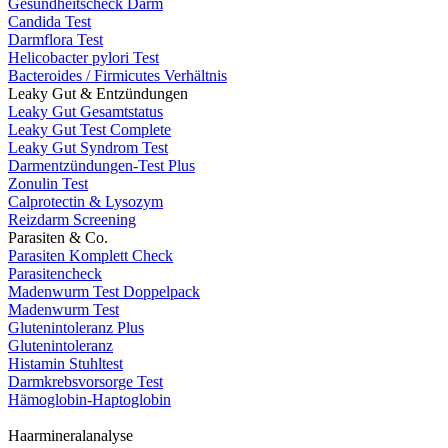
Gesundheitscheck Darm
Candida Test
Darmflora Test
Helicobacter pylori Test
Bacteroides / Firmicutes Verhältnis
Leaky Gut & Entzündungen
Leaky Gut Gesamtstatus
Leaky Gut Test Complete
Leaky Gut Syndrom Test
Darmentzündungen-Test Plus
Zonulin Test
Calprotectin & Lysozym
Reizdarm Screening
Parasiten & Co.
Parasiten Komplett Check
Parasitencheck
Madenwurm Test Doppelpack
Madenwurm Test
Glutenintoleranz Plus
Glutenintoleranz
Histamin Stuhltest
Darmkrebsvorsorge Test
Hämoglobin-Haptoglobin
Haarmineralanalyse