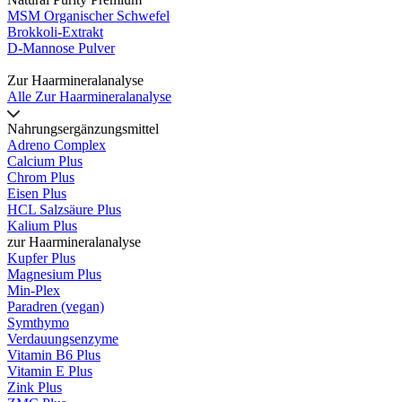
MSM Organischer Schwefel
Brokkoli-Extrakt
D-Mannose Pulver
Zur Haarmineralanalyse
Alle Zur Haarmineralanalyse
Nahrungsergänzungsmittel
Adreno Complex
Calcium Plus
Chrom Plus
Eisen Plus
HCL Salzsäure Plus
Kalium Plus
zur Haarmineralanalyse
Kupfer Plus
Magnesium Plus
Min-Plex
Paradren (vegan)
Symthymo
Verdauungsenzyme
Vitamin B6 Plus
Vitamin E Plus
Zink Plus