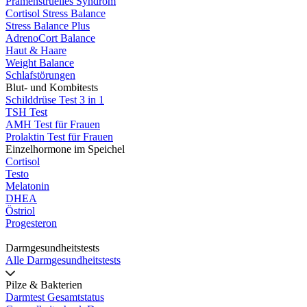
Prämenstruelles Syndrom
Cortisol Stress Balance
Stress Balance Plus
AdrenoCort Balance
Haut & Haare
Weight Balance
Schlafstörungen
Blut- und Kombitests
Schilddrüse Test 3 in 1
TSH Test
AMH Test für Frauen
Prolaktin Test für Frauen
Einzelhormone im Speichel
Cortisol
Testo
Melatonin
DHEA
Östriol
Progesteron
Darmgesundheitstests
Alle Darmgesundheitstests
Pilze & Bakterien
Darmtest Gesamtstatus