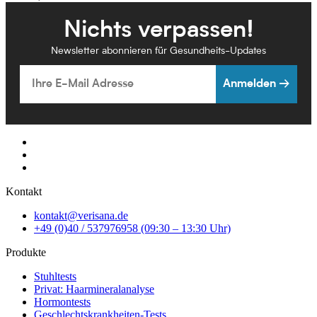
Nichts verpassen!
Newsletter abonnieren für Gesundheits-Updates
Email
Anmelden →
Kontakt
kontakt@verisana.de
+49 (0)40 / 537976958 (09:30 – 13:30 Uhr)
Produkte
Stuhltests
Privat: Haarmineralanalyse
Hormontests
Geschlechtskrankheiten-Tests