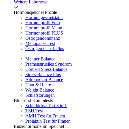
Weitere Labortests
Hormonspeichel Profile
Hormongesamtstatus
Hormonprofil Frau
Hormonprofil Mann
Hormonprofil PLUS
Östrogendominanz
Menopause Test
Östrogen Check Plus
Männer Balance
Prämenstruelles Syndrom
Cortisol Stress Balance
Stress Balance Plus
AdrenoCort Balance
Haut & Haare
Weight Balance
Schlafstörungen
Blut- und Kombitests
Schilddrüse Test 3 in 1
TSH Test
AMH Test für Frauen
Prolaktin Test für Frauen
Einzelhormone im Speichel