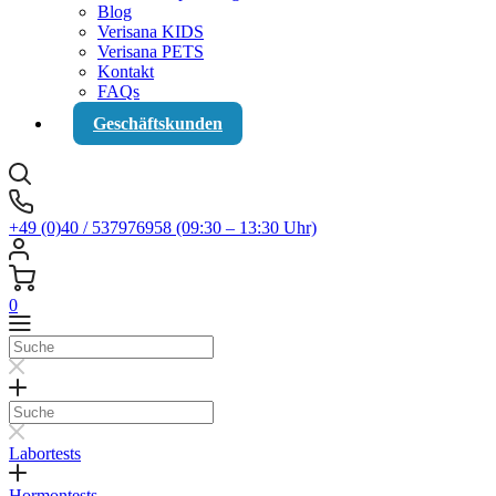
Blog
Verisana KIDS
Verisana PETS
Kontakt
FAQs
Geschäftskunden
+49 (0)40 / 537976958 (09:30 – 13:30 Uhr)
0
Suche
Suche
Labortests
Hormontests