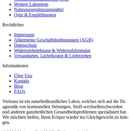
Weitere Labortests
Nahrungsergänzungsmittel
Quiz & Empfehlungen
Rechtliches
Impressum
Allgemeine Geschäftsbedingungen (AGB)
Datenschutz
Widerrufsbelehrung & Widerrufsformular
Versandarten, Lieferkosten & Lieferzeiten
Informationen
Über Uns
Kontakt
Blog
FAQs
Verisana ist ein naturheilkundliches La­bor, welches sich auf die Di­
ag­nos­tik von hor­monellen Störun­gen, Stof­f-wech­selbeschw­er­den
und an­deren ganzheitlichen Gesund­heit­sprob­le­men spezial­isiert hat.
Wir möchten helfen, Ihren Kör­per wieder ins Gle­ichgewicht zu brin­
gen.