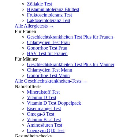
Zöliakie Test
Histaminintoleranz Bluttest
Fruktoseintoleranz Test
Laktoseintoleranz Test
Alle Allergietests →
Für Frauen
Geschlechtskrankheiten Test Plus für Frauen
Chlamydien Test Frau
Gonorrhoe Test Frau
HSV Test für Frauen
Für Männer
Geschlechtskrankheiten Test Plus für Männer
Chlamydien Test Mann
Gonorrhoe Test Mann
Alle Geschlechtskrankheiten-Tests →
Nährstofftests
Mineralstoff Test
Vitamin D Test
Vitamin D Test Doppelpack
Eisenmangel Test
Omega-3 Test
Vitamin B12 Test
Aminosäuren Test
Coenzym Q10 Test
Gesundheitschecks