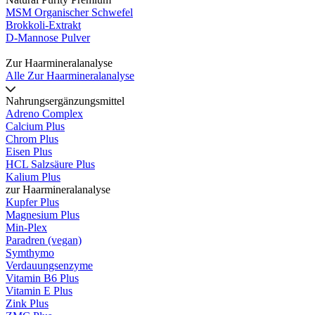
MSM Organischer Schwefel
Brokkoli-Extrakt
D-Mannose Pulver
Zur Haarmineralanalyse
Alle Zur Haarmineralanalyse
Nahrungsergänzungsmittel
Adreno Complex
Calcium Plus
Chrom Plus
Eisen Plus
HCL Salzsäure Plus
Kalium Plus
zur Haarmineralanalyse
Kupfer Plus
Magnesium Plus
Min-Plex
Paradren (vegan)
Symthymo
Verdauungsenzyme
Vitamin B6 Plus
Vitamin E Plus
Zink Plus