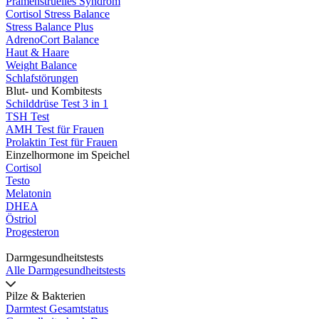
Prämenstruelles Syndrom
Cortisol Stress Balance
Stress Balance Plus
AdrenoCort Balance
Haut & Haare
Weight Balance
Schlafstörungen
Blut- und Kombitests
Schilddrüse Test 3 in 1
TSH Test
AMH Test für Frauen
Prolaktin Test für Frauen
Einzelhormone im Speichel
Cortisol
Testo
Melatonin
DHEA
Östriol
Progesteron
Darmgesundheitstests
Alle Darmgesundheitstests
Pilze & Bakterien
Darmtest Gesamtstatus