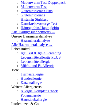
Madenwurm Test Doppelpack
Madenwurm Test
Glutenintoleranz Plus
Glutenintoleranz
Histamin Stuhltest
Darmkrebsvorsorge Test
Hämoglobin-Haptoglobin
Alle Darmgesundheitstests →
Unsere Haarmineralanalyse
Haarmineralanalyse
Alle Haarmineralanalyse →
Lebensmittel
IgE Test & IgG4 Screening
Lebensmittelallergie PLUS
Lebensmittelallergie
Milch- und Ei-Allergie
Tiere
Tierhaarallergie
Hundeallergie
Katzenallergie
Weitere Allergietests
Allergie Komplett Check
Pollenallergie
Hausstauballergie
Intoleranzen & Co.