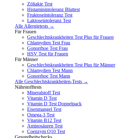
Zöliakie Test
Histaminintoleranz Bluttest
Fruktoseintoleranz Test
Laktoseintoleranz Test
Alle Allergietests →
Für Frauen
Geschlechtskrankheiten Test Plus für Frauen
Chlamydien Test Frau
Gonorrhoe Test Frau
HSV Test für Frauen
Für Männer
Geschlechtskrankheiten Test Plus für Männer
Chlamydien Test Mann
Gonorrhoe Test Mann
Alle Geschlechtskrankheiten-Tests →
Nährstofftests
Mineralstoff Test
Vitamin D Test
Vitamin D Test Doppelpack
Eisenmangel Test
Omega-3 Test
Vitamin B12 Test
Aminosäuren Test
Coenzym Q10 Test
Gesundheitschecks