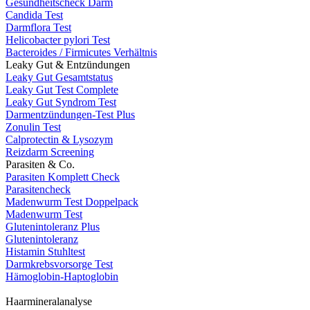
Gesundheitscheck Darm
Candida Test
Darmflora Test
Helicobacter pylori Test
Bacteroides / Firmicutes Verhältnis
Leaky Gut & Entzündungen
Leaky Gut Gesamtstatus
Leaky Gut Test Complete
Leaky Gut Syndrom Test
Darmentzündungen-Test Plus
Zonulin Test
Calprotectin & Lysozym
Reizdarm Screening
Parasiten & Co.
Parasiten Komplett Check
Parasitencheck
Madenwurm Test Doppelpack
Madenwurm Test
Glutenintoleranz Plus
Glutenintoleranz
Histamin Stuhltest
Darmkrebsvorsorge Test
Hämoglobin-Haptoglobin
Haarmineralanalyse