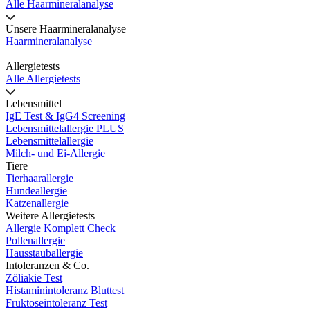
Alle Haarmineralanalyse
Unsere Haarmineralanalyse
Haarmineralanalyse
Allergietests
Alle Allergietests
Lebensmittel
IgE Test & IgG4 Screening
Lebensmittelallergie PLUS
Lebensmittelallergie
Milch- und Ei-Allergie
Tiere
Tierhaarallergie
Hundeallergie
Katzenallergie
Weitere Allergietests
Allergie Komplett Check
Pollenallergie
Hausstauballergie
Intoleranzen & Co.
Zöliakie Test
Histaminintoleranz Bluttest
Fruktoseintoleranz Test