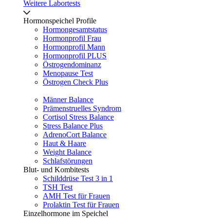
Weitere Labortests
Hormonspeichel Profile
Hormongesamtstatus
Hormonprofil Frau
Hormonprofil Mann
Hormonprofil PLUS
Östrogendominanz
Menopause Test
Östrogen Check Plus
Männer Balance
Prämenstruelles Syndrom
Cortisol Stress Balance
Stress Balance Plus
AdrenoCort Balance
Haut & Haare
Weight Balance
Schlafstörungen
Blut- und Kombitests
Schilddrüse Test 3 in 1
TSH Test
AMH Test für Frauen
Prolaktin Test für Frauen
Einzelhormone im Speichel