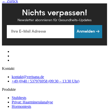
← Zurück
Nichts verpassen!
Newsletter abonnieren für Gesundheits-Updates
Email
Anmelden →
Kontakt
kontakt@verisana.de
+49 (0)40 / 537976958 (09:30 – 13:30 Uhr)
Produkte
Stuhltests
Privat: Haarmineralanalyse
Hormontests