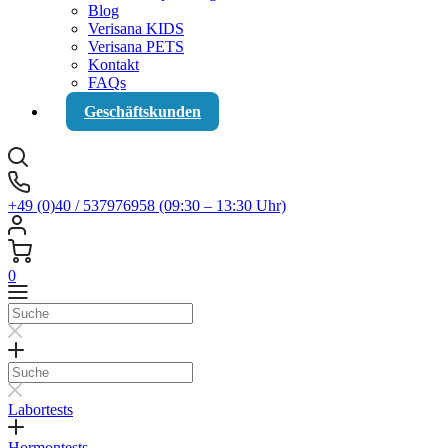
Blog
Verisana KIDS
Verisana PETS
Kontakt
FAQs
Geschäftskunden
+49 (0)40 / 537976958 (09:30 – 13:30 Uhr)
0
Suche
Suche
Labortests
Hormontests