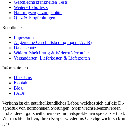
Geschlechtskrankheiten-Tests
Weitere Labortests
Nahrungsergänzungsmittel
Quiz & Empfehlungen
Rechtliches
Impressum
Allgemeine Geschäftsbedingungen (AGB)
Datenschutz
Widerrufsbelehrung & Widerrufsformular
Versandarten, Lieferkosten & Lieferzeiten
Informationen
Über Uns
Kontakt
Blog
FAQs
Verisana ist ein naturheilkundliches La­bor, welches sich auf die Di­
ag­nos­tik von hor­monellen Störun­gen, Stof­f-wech­selbeschw­er­den
und an­deren ganzheitlichen Gesund­heit­sprob­le­men spezial­isiert hat.
Wir möchten helfen, Ihren Kör­per wieder ins Gle­ichgewicht zu brin­
gen.