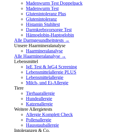
Madenwurm Test Doppelpack
Madenwurm Test
Glutenintoleranz Plus
Glutenintoleranz
Histamin Stuhltest
Darmkrebsvorsorge Test
Hämoglobin-Haptoglobin
Alle Darmgesundheitstests →
Unsere Haarmineralanalyse
Haarmineralanalyse
Alle Haarmineralanalyse →
Lebensmittel
IgE Test & IgG4 Screening
Lebensmittelallergie PLUS
Lebensmittelallergie
Milch- und Ei-Allergie
Tiere
Tierhaarallergie
Hundeallergie
Katzenallergie
Weitere Allergietests
Allergie Komplett Check
Pollenallergie
Hausstauballergie
Intoleranzen & Co.