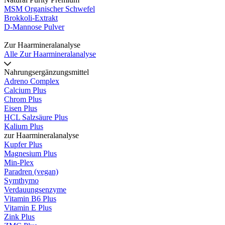
MSM Organischer Schwefel
Brokkoli-Extrakt
D-Mannose Pulver
Zur Haarmineralanalyse
Alle Zur Haarmineralanalyse
Nahrungsergänzungsmittel
Adreno Complex
Calcium Plus
Chrom Plus
Eisen Plus
HCL Salzsäure Plus
Kalium Plus
zur Haarmineralanalyse
Kupfer Plus
Magnesium Plus
Min-Plex
Paradren (vegan)
Symthymo
Verdauungsenzyme
Vitamin B6 Plus
Vitamin E Plus
Zink Plus