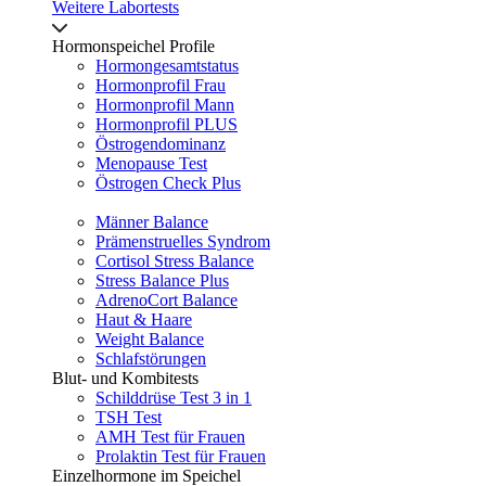
Weitere Labortests
Hormonspeichel Profile
Hormongesamtstatus
Hormonprofil Frau
Hormonprofil Mann
Hormonprofil PLUS
Östrogendominanz
Menopause Test
Östrogen Check Plus
Männer Balance
Prämenstruelles Syndrom
Cortisol Stress Balance
Stress Balance Plus
AdrenoCort Balance
Haut & Haare
Weight Balance
Schlafstörungen
Blut- und Kombitests
Schilddrüse Test 3 in 1
TSH Test
AMH Test für Frauen
Prolaktin Test für Frauen
Einzelhormone im Speichel