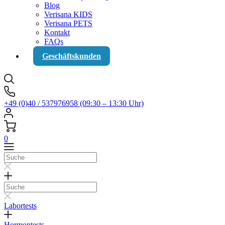
Blog
Verisana KIDS
Verisana PETS
Kontakt
FAQs
Geschäftskunden
+49 (0)40 / 537976958 (09:30 – 13:30 Uhr)
0
Suche
Suche
Labortests
Hormontests