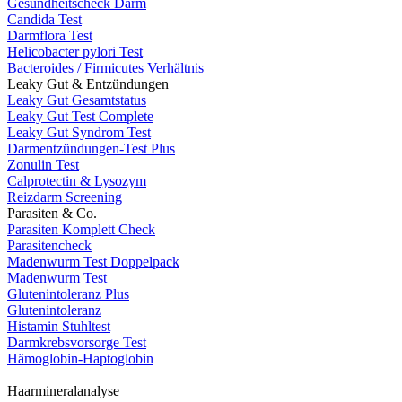
Gesundheitscheck Darm
Candida Test
Darmflora Test
Helicobacter pylori Test
Bacteroides / Firmicutes Verhältnis
Leaky Gut & Entzündungen
Leaky Gut Gesamtstatus
Leaky Gut Test Complete
Leaky Gut Syndrom Test
Darmentzündungen-Test Plus
Zonulin Test
Calprotectin & Lysozym
Reizdarm Screening
Parasiten & Co.
Parasiten Komplett Check
Parasitencheck
Madenwurm Test Doppelpack
Madenwurm Test
Glutenintoleranz Plus
Glutenintoleranz
Histamin Stuhltest
Darmkrebsvorsorge Test
Hämoglobin-Haptoglobin
Haarmineralanalyse