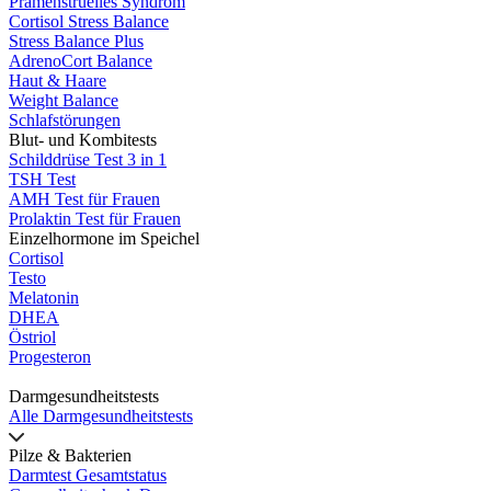
Prämenstruelles Syndrom
Cortisol Stress Balance
Stress Balance Plus
AdrenoCort Balance
Haut & Haare
Weight Balance
Schlafstörungen
Blut- und Kombitests
Schilddrüse Test 3 in 1
TSH Test
AMH Test für Frauen
Prolaktin Test für Frauen
Einzelhormone im Speichel
Cortisol
Testo
Melatonin
DHEA
Östriol
Progesteron
Darmgesundheitstests
Alle Darmgesundheitstests
Pilze & Bakterien
Darmtest Gesamtstatus