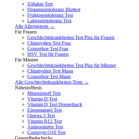
Zöliakie Test
Histaminintoleranz Bluttest
Fruktoseintoleranz Test
Laktoseintoleranz Test
Alle Allergietests →
Für Frauen
Geschlechtskrankheiten Test Plus für Frauen
Chlamydien Test Frau
Gonorrhoe Test Frau
HSV Test für Frauen
Für Männer
Geschlechtskrankheiten Test Plus für Männer
Chlamydien Test Mann
Gonorrhoe Test Mann
Alle Geschlechtskrankheiten-Tests →
Nährstofftests
Mineralstoff Test
Vitamin D Test
Vitamin D Test Doppelpack
Eisenmangel Test
Omega-3 Test
Vitamin B12 Test
Aminosäuren Test
Coenzym Q10 Test
Gesundheitschecks