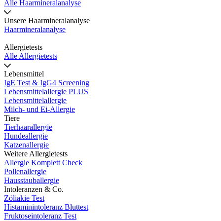
Alle Haarmineralanalyse
Unsere Haarmineralanalyse
Haarmineralanalyse
Allergietests
Alle Allergietests
Lebensmittel
IgE Test & IgG4 Screening
Lebensmittelallergie PLUS
Lebensmittelallergie
Milch- und Ei-Allergie
Tiere
Tierhaarallergie
Hundeallergie
Katzenallergie
Weitere Allergietests
Allergie Komplett Check
Pollenallergie
Hausstauballergie
Intoleranzen & Co.
Zöliakie Test
Histaminintoleranz Bluttest
Fruktoseintoleranz Test